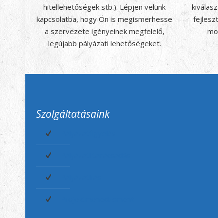
hitellehetőségek stb.). Lépjen velünk
kiválas
kapcsolatba, hogy Ön is megismerhesse
fejlesz
a szervezete igényeinek megfelelő,
mo
legújabb pályázati lehetőségeket.
Szolgáltatásaink
Pályázatfigyelés
Pályázati tanácsadás
Pályázatírás
Projektmenedzsment