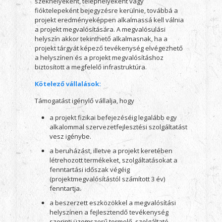
székhelyeként, telephelyeként vagy
fióktelepeként bejegyzésre kerülnie, továbbá a
projekt eredményeképpen alkalmassá kell válnia
a projekt megvalósítására. A megvalósulási
helyszín akkor tekinthető alkalmasnak, ha a
projekt tárgyát képező tevékenység elvégezhető
a helyszínen és a projekt megvalósításhoz
biztosított a megfelelő infrastruktúra.
Kötelező vállalások:
Támogatást igénylő vállalja, hogy
a projekt fizikai befejezéséig legalább egy
alkalommal szervezetfejlesztési szolgáltatást
vesz igénybe.
a beruházást, illetve a projekt keretében
létrehozott termékeket, szolgáltatásokat a
fenntartási időszak végéig
(projektmegvalósítástól számított 3 év)
fenntartja.
a beszerzett eszközökkel a megvalósítási
helyszínen a fejlesztendő tevékenység
szerinti üzemszerű termelő, szolgáltató