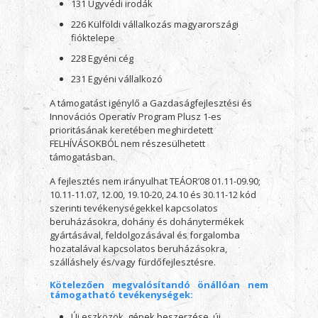
131 Ügyvédi irodák
226 Külföldi vállalkozás magyarországi
fióktelepe
228 Egyéni cég
231 Egyéni vállalkozó
A támogatást igénylő a Gazdaságfejlesztési és
Innovációs Operatív Program Plusz 1-es
prioritásának keretében meghirdetett
FELHÍVÁSOKBÓL nem részesülhetett
támogatásban.
A fejlesztés nem irányulhat TEÁOR’08 01.11-09.90;
10.11-11.07, 12.00, 19.10-20, 24.10 és 30.11-12 kód
szerinti tevékenységekkel kapcsolatos
beruházásokra, dohány és dohánytermékek
gyártásával, feldolgozásával és forgalomba
hozatalával kapcsolatos beruházásokra,
szálláshely és/vagy fürdőfejlesztésre.
Kötelezően megvalósítandó önállóan nem
támogatható tevékenységek:
Új eszközök, gépek beszerzése, új