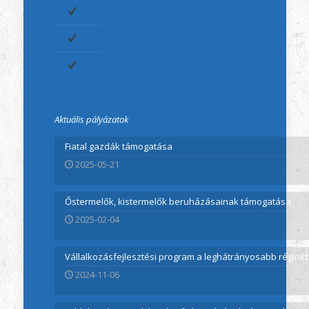
Pályázati tanácsadás
Pályázatírás
Projektmenedzsment
Aktuális pályázatok
Fiatal gazdák támogatása
2025-05-21
Őstermelők, kistermelők beruházásainak támogatása
2025-02-04
Vállalkozásfejlesztési program a leghátrányosabb régió
2024-11-06