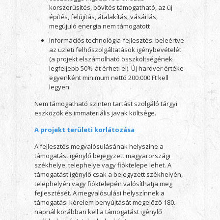
korszerűsítés, bővítés támogatható, az új
építés, felújítás, átalakítás, vásárlás,
megújuló energia nem támogatott
Információs technológia-fejlesztés: beleértve
az üzleti felhőszolgáltatások igénybevételét
(a projekt elszámolható összköltségének
legfeljebb 50%-át érheti el). Új hardver értéke
egyenként minimum nettó 200.000 Ft kell
legyen.
Nem támogatható szinten tartást szolgáló tárgyi
eszközök és immateriális javak költsége.
A projekt területi korlátozása
A fejlesztés megvalósulásának helyszíne a
támogatást igénylő bejegyzett magyarországi
székhelye, telephelye vagy fióktelepe lehet. A
támogatást igénylő csak a bejegyzett székhelyén,
telephelyén vagy fióktelepén valósíthatja meg
fejlesztését. A megvalósulási helyszínnek a
támogatási kérelem benyújtását megelőző 180.
napnál korábban kell a támogatást igénylő