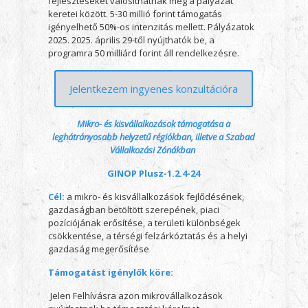
fejlesztéseket valósíthatnak meg a pályázat
keretei között. 5-30 millió forint támogatás
igényelhető 50%-os intenzitás mellett. Pályázatok
2025. 2025. április 29-től nyújthatók be, a
programra 50 milliárd forint áll rendelkezésre.
Jelentkezem ingyenes konzultációra
Mikro- és kisvállalkozások támogatása a
leghátrányosabb helyzetű régiókban, illetve a Szabad
Vállalkozási Zónákban
GINOP Plusz-1.2.4-24
Cél:
a mikro- és kisvállalkozások fejlődésének,
gazdaságban betöltött szerepének, piaci
pozíciójának erősítése, a területi különbségek
csökkentése, a térségi felzárkóztatás és a helyi
gazdaság megerősítése
Támogatást igénylők köre:
Jelen Felhívásra azon mikrovállalkozások