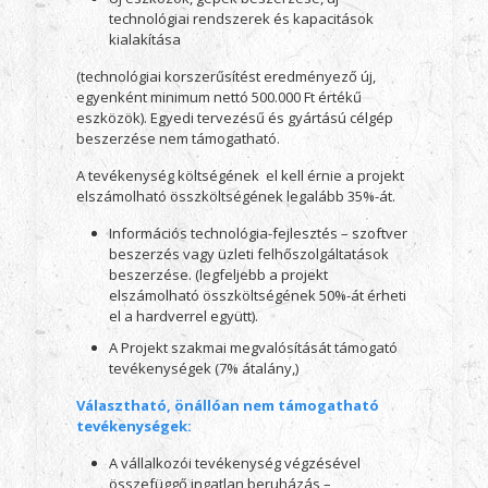
technológiai rendszerek és kapacitások
kialakítása
(technológiai korszerűsítést eredményező új,
egyenként minimum nettó 500.000 Ft értékű
eszközök). Egyedi tervezésű és gyártású célgép
beszerzése nem támogatható.
A tevékenység költségének el kell érnie a projekt
elszámolható összköltségének legalább 35%-át.
Információs technológia-fejlesztés – szoftver
beszerzés vagy üzleti felhőszolgáltatások
beszerzése. (legfeljebb a projekt
elszámolható összköltségének 50%-át érheti
el a hardverrel együtt).
A Projekt szakmai megvalósítását támogató
tevékenységek (7% átalány,)
Választható, önállóan nem támogatható
tevékenységek:
A vállalkozói tevékenység végzésével
összefüggő ingatlan beruházás –