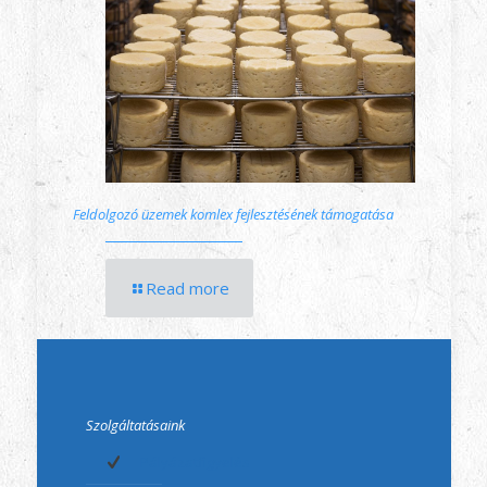
Feldolgozó üzemek komlex fejlesztésének támogatása
Read more
Szolgáltatásaink
Pályázatfigyelés