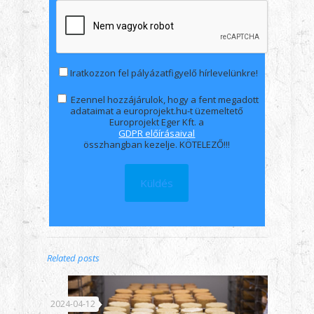
Iratkozzon fel pályázatfigyelő hírlevelünkre!
Ezennel hozzájárulok, hogy a fent megadott
adataimat a europrojekt.hu-t üzemeltető
Europrojekt Eger Kft. a
GDPR előírásaival
összhangban kezelje. KÖTELEZŐ!!!
Related posts
2024-04-12