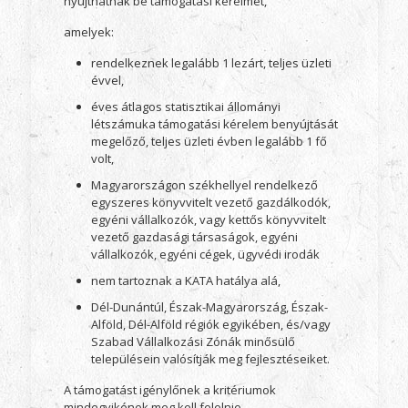
nyújthatnak be támogatási kérelmet,
amelyek:
rendelkeznek legalább 1 lezárt, teljes üzleti
évvel,
éves átlagos statisztikai állományi
létszámuka támogatási kérelem benyújtását
megelőző, teljes üzleti évben legalább 1 fő
volt,
Magyarországon székhellyel rendelkező
egyszeres könyvvitelt vezető gazdálkodók,
egyéni vállalkozók, vagy kettős könyvvitelt
vezető gazdasági társaságok, egyéni
vállalkozók, egyéni cégek, ügyvédi irodák
nem tartoznak a KATA hatálya alá,
Dél-Dunántúl, Észak-Magyarország, Észak-
Alföld, Dél-Alföld régiók egyikében, és/vagy
Szabad Vállalkozási Zónák minősülő
településein valósítják meg fejlesztéseiket.
A támogatást igénylőnek a kritériumok
mindegyikének meg kell felelnie