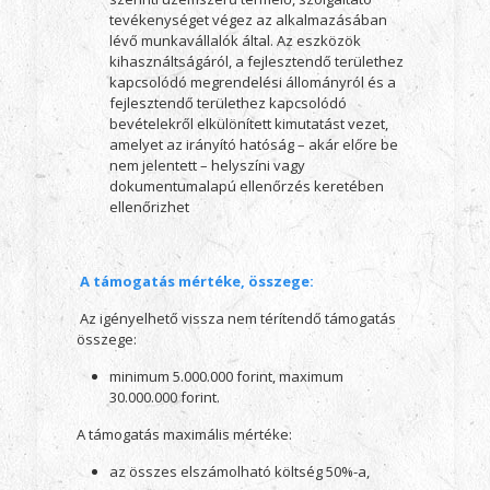
tevékenységet végez az alkalmazásában
lévő munkavállalók által. Az eszközök
kihasználtságáról, a fejlesztendő területhez
kapcsolódó megrendelési állományról és a
fejlesztendő területhez kapcsolódó
bevételekről elkülönített kimutatást vezet,
amelyet az irányító hatóság – akár előre be
nem jelentett – helyszíni vagy
dokumentumalapú ellenőrzés keretében
ellenőrizhet
A támogatás
mértéke,
összege
:
Az igényelhető vissza nem térítendő támogatás
összege:
minimum 5.000.000 forint, maximum
30.000.000 forint.
A támogatás maximális mértéke:
az összes elszámolható költség 50%-a,