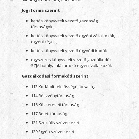
Jogi forma szerint
kettős könyvvitelt vezető gazdasági
társaságok
kettős könyvvitelt vezető egyéni vállalkozók,
egyéni cégek,
kettős könyvvitelt vezető ügyvédi irodák
egyszeres könyvvitelt vezető gazdálkodók,
SZJA hatálya alá tartozó egyéni vállalkozók
Gazdálkodási formakód szerint
113 Korlátolt felelősségű társaság
114 Részvénytársaság
116 Közkereseti társaság
117 Betéti társaság
121 Szociális szövetkezet
129 Egyéb szövetkezet