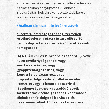
vonatkozhat. A kedvezményezett eltérő értékelési
szakaszokban benyújtott és különböző
megvalósítási helyekre vonatkozó több kérelem
alapján is részesülhet támogatásban.
Önállóan támogatható tevékenységek:
1. célterület: Mezőgazdasági termékek
értéknövelése, a piacra jutást elősegítő
technológiai fejlesztést célzó beruházások
támogatása
A) A TEÁOR 10 és 11 besorolás szerinti (kivéve
1020) tevékenységekhez, vagy
mézkiszereléshez, vagy
gyapjúfeldolgozáshoz, vagy
kenderfeldolgozáshoz, vagy
trágyafeldolgozáshoz illetve minden
TEÁOR 10 vagy 11 besorolás szerinti
tevékenységekhez kapcsolódó egyéb
melléktermék feldolgozáshoz kapcsolódó,
élelmiszer-feldolgozó borászati és
takarmány előállító üzemek fejlesztése.