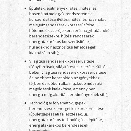
Épületek, építmények fűtési, hűtési és
használati melegvíz rendszereinek
korszerűsítése (Fűtési, hűtési és használati
melegvíz rendszerek korszerűsítése,
hőtermelők cseréje korszerű, nagyhatásfokú
berendezésekre, hűtési rendszerek
energiatakarékos korszerűsítése,
hulladékhő hasznosítási lehetőségek
kiaknázása stb.);
Világítási rendszerek korszerűsítése
(Fényforrások, világítótestek cseréje. Kül- és
beltéri világítási rendszerek korszerűsítése,
és az ehhez kapcsolódó az igényekhez
térben és időben alkalmazkodó műszaki
megoldások kialakítása, amennyiben
energia-megtakarítást eredményeznek stb.);
Technológiai folyamatok, gépek,
berendezések energetikai korszerűsítése
(Épületgépészeti fejlesztések, új,
energiatakarékos technológiák kiépítése,
energiatakarékos berendezések
beszerzése.).