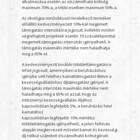
alkalmazása esetén az elszámolható költség
maximum 70%-a, a többi esetben maximum 50%-a.
Az ökológiai minősítéssel rendelkező terméket
előállító kedvezményezett 10%-kal megemelt
támogatási intenzitásra jogosult, kollektív módon
végrehajtott projektek esetén 10 százalékponttal
megemelt támogatási intenzitás igényelhető. A
támogatás maximális mértéke nem haladhatja
meg a 65%-ot.
A kedvezményeztt további többlettámogatásra
lehet jogosult, amennyiben a beruházáshoz
igénybe vett hitelhez kamattámogatást illetve a
kezességvállaláshoz díjtámogatást igényel. A
támogatás intenzitás maximális mértéke nem
haladhatja meg a 65%-ot azzal, hogy az
intézményi kezességvállalás díjához
kapcsolódóan legfeljebb 5%, a beruházási hitel
kamatához
kapcsolódóan legfeljebb 10% mértékű
többlettámogatás igényelhető, a jelen felhívás
alapján megtervezett művelet kamat és kezességi
díj nélkül számított elszámolható költségének