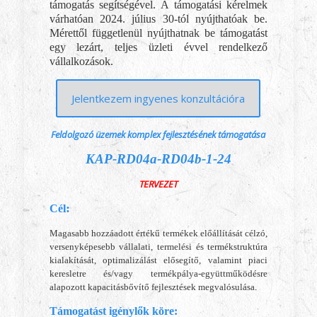
támogatás segítségével. A támogatási kérelmek
várhatóan 2024. július 30-tól nyújthatóak be.
Mérettől függetlenül nyújthatnak be támogatást
egy lezárt, teljes üzleti évvel rendelkező
vállalkozások.
Jelentkezem ingyenes konzultációra
Feldolgozó üzemek komplex fejlesztésének támogatása
KAP-RD04a-RD04b-1-24
TERVEZET
:
Cél
Magasabb hozzáadott értékű termékek előállítását célzó,
versenyképesebb vállalati, termelési és termékstruktúra
kialakítását, optimalizálást elősegítő, valamint piaci
keresletre és/vagy termékpálya-együttműködésre
alapozott kapacitásbővítő fejlesztések megvalósulása
.
Támogatást igénylők köre: