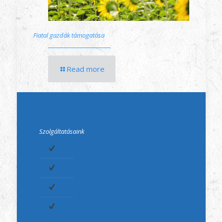
Fiatal gazdák támogatása
Read more
Szolgáltatásaink
Pályázatfigyelés
Pályázati tanácsadás
Pályázatírás
Projektmenedzsment