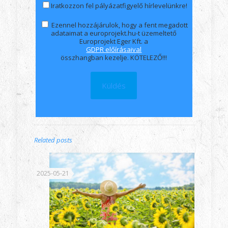
Iratkozzon fel pályázatfigyelő hírlevelünkre!
Ezennel hozzájárulok, hogy a fent megadott
adataimat a europrojekt.hu-t üzemeltető
Europrojekt Eger Kft. a
GDPR előírásaival
összhangban kezelje. KÖTELEZŐ!!!
Related posts
2025-05-21