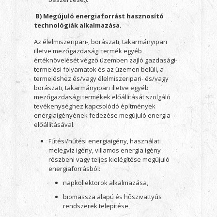
B) Megújuló energiaforrást hasznosító
technológiák alkalmazása.
Az élelmiszeripari-, borászati, takarmányipari
illetve mezőgazdasági termék egyéb
értéknövelését végző üzemben zajló gazdasági-
termelési folyamatok és az üzemen belüli, a
termeléshez és/vagy élelmiszeripari- és/vagy
borászati, takarmányipari illetve egyéb
mezőgazdasági termékek előállítását szolgáló
tevékenységhez kapcsolódó építmények
energiaigényének fedezése megújuló energia
előállításával.
Fűtési/hűtési energiaigény, használati
melegvíz igény, villamos energia igény
részbeni vagy teljes kielégítése megújuló
energiaforrásból:
napkollektorok alkalmazása,
biomassza alapú és hőszivattyús
rendszerek telepítése,