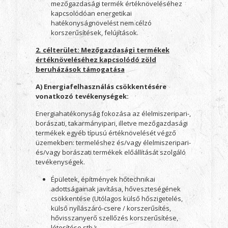
mezőgazdasági termék értéknöveléséhez
kapcsolódóan energetikai
hatékonyságnövelést nem célzó
korszerűsítések, felújítások.
2. célterület: Mezőgazdasági termékek
értéknöveléséhez kapcsolódó zöld
beruházások támogatása
A) Energiafelhasználás csökkentésére
vonatkozó tevékenységek:
Energiahatékonyság fokozása az élelmiszeripari-,
borászati, takarmányipari, illetve mezőgazdasági
termékek egyéb típusú értéknövelését végző
üzemekben: termeléshez és/vagy élelmiszeripari-
és/vagy borászati termékek előállítását szolgáló
tevékenységek.
Épületek, építmények hőtechnikai
adottságainak javítása, hőveszteségének
csökkentése (Utólagos külső hőszigetelés,
külső nyílászáró-csere / korszerűsítés,
hővisszanyerő szellőzés korszerűsítése,
létesítése stb.);