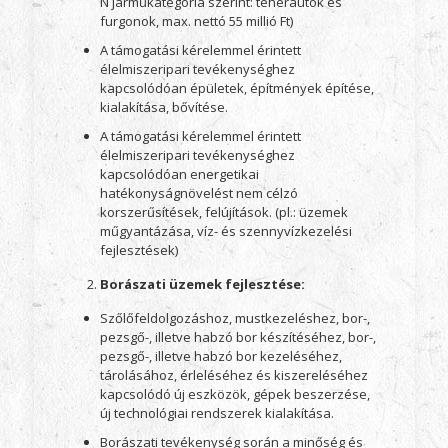
N járműkategória szerint: teherautók és
furgonok, max. nettó 55 millió Ft)
A támogatási kérelemmel érintett
élelmiszeripari tevékenységhez
kapcsolódóan épületek, építmények építése,
kialakítása, bővítése.
A támogatási kérelemmel érintett
élelmiszeripari tevékenységhez
kapcsolódóan energetikai
hatékonyságnövelést nem célzó
korszerűsítések, felújítások. (pl.: üzemek
műgyantázása, víz- és szennyvízkezelési
fejlesztések)
Borászati üzemek fejlesztése:
Szőlőfeldolgozáshoz, mustkezeléshez, bor-,
pezsgő-, illetve habzó bor készítéséhez, bor-,
pezsgő-, illetve habzó bor kezeléséhez,
tárolásához, érleléséhez és kiszereléséhez
kapcsolódó új eszközök, gépek beszerzése,
új technológiai rendszerek kialakítása.
Borászati tevékenység során a minőség és