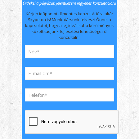
Érdekel a pályázat, jelentkezem ingyenes konzultációra
Kérjen időpontot díjmentes konzultációra akár
Skype-on is! Munkatársunk felveszi Önnel a
kapcsolatot, hogy a legideálisabb körülmények
között tudjunk fejlesztési lehetőségeiről
konzultálni.