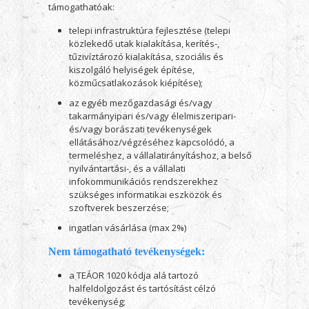
támogathatóak:
telepi infrastruktúra fejlesztése (telepi
közlekedő utak kialakítása, kerítés-,
tűzivíztározó kialakítása, szociális és
kiszolgáló helyiségek építése,
közműcsatlakozások kiépítése);
az egyéb mezőgazdasági és/vagy
takarmányipari és/vagy élelmiszeripari-
és/vagy borászati tevékenységek
ellátásához/végzéséhez kapcsolódó, a
termeléshez, a vállalatirányításhoz, a belső
nyilvántartási-, és a vállalati
infokommunikációs rendszerekhez
szükséges informatikai eszközök és
szoftverek beszerzése;
ingatlan vásárlása (max 2%)
Nem támogatható tevékenységek:
a TEÁOR 1020 kódja alá tartozó
halfeldolgozást és tartósítást célzó
tevékenység;