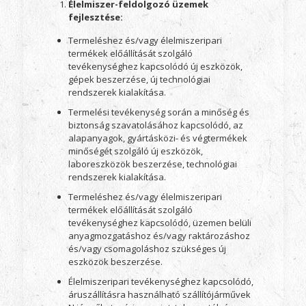
Élelmiszer-feldolgozó üzemek
fejlesztése:
Termeléshez és/vagy élelmiszeripari
termékek előállítását szolgáló
tevékenységhez kapcsolódó új eszközök,
gépek beszerzése, új technológiai
rendszerek kialakítása.
Termelési tevékenység során a minőség és
biztonság szavatolásához kapcsolódó, az
alapanyagok, gyártásközi- és végtermékek
minőségét szolgáló új eszközök,
laboreszközök beszerzése, technológiai
rendszerek kialakítása.
Termeléshez és/vagy élelmiszeripari
termékek előállítását szolgáló
tevékenységhez kapcsolódó, üzemen belüli
anyagmozgatáshoz és/vagy raktározáshoz
és/vagy csomagoláshoz szükséges új
eszközök beszerzése.
Élelmiszeripari tevékenységhez kapcsolódó,
áruszállításra használható szállítójárművek