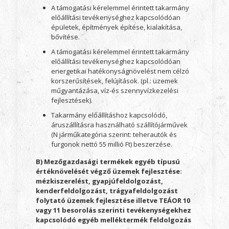
A támogatási kérelemmel érintett takarmány
előállítási tevékenységhez kapcsolódóan
épületek, építmények építése, kialakítása,
bővítése.
A támogatási kérelemmel érintett takarmány
előállítási tevékenységhez kapcsolódóan
energetikai hatékonyságnövelést nem célzó
korszerűsítések, felújítások. (pl.: üzemek
műgyantázása, víz-és szennyvízkezelési
fejlesztések).
Takarmány előállításhoz kapcsolódó,
áruszállításra használható szállítójárművek
(N járműkategória szerint: teherautók és
furgonok nettó 55 millió Ft) beszerzése.
B) Mezőgazdasági termékek egyéb típusú
értéknövelését végző üzemek fejlesztése:
mézkiszerelést, gyapjúfeldolgozást,
kenderfeldolgozást, trágyafeldolgozást
folytató üzemek fejlesztése illetve TEÁOR 10
vagy 11 besorolás szerinti tevékenységekhez
kapcsolódó egyéb melléktermék feldolgozás