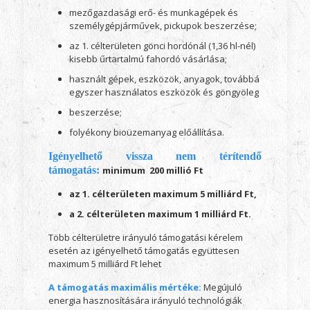
mezőgazdasági erő- és munkagépek és
személygépjárművek, pickupok beszerzése;
az 1. célterületen gönci hordónál (1,36 hl-nél)
kisebb űrtartalmú fahordó vásárlása;
használt gépek, eszközök, anyagok, továbbá
egyszer használatos eszközök és göngyöleg
beszerzése;
folyékony bioüzemanyag előállítása.
Igényelhető vissza nem térítendő
támogatás:
minimum 200 millió Ft
az 1. célterületen maximum 5 milliárd Ft,
a 2. célterületen maximum 1 milliárd Ft.
Több célterületre irányuló támogatási kérelem
esetén az igényelhető támogatás együttesen
maximum 5 milliárd Ft lehet
A támogatás maximális mértéke
:
Megújuló
energia hasznosítására irányuló technológiák