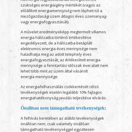
szükséges energiaigény mértékét (vagyis az
előállított energiamennyiség nem lépheti túl a
mezőgazdasági üzem átlagos éves üzemanyag-
vagy energiafogyasztását).
A művelet eredményeképp megtermelt villamos
energia hálózatba történő értékesítése
engedélyezett, de a hálózatba betáplált
elektromos energia éves mennyisége nem
haladhatja meg az adott telephely éves
energiafogyasztását, az értékesített energia
mennyisége a fenntartási időszak évei alatt nem
lehet több mint az üzem által vásárolt
energia mennyisége.
Az energiafelhasználás csökkentését célzó
tevékenységek esetén legalább 10% fajlagos
energiahatékonyság javulás teljesítése elvárás.
Önállóan nem támogatható tevékenységek:
A felhívás keretében az alábbi tevékenységek
önállóan nem, csak valamely önállóan
támogatható tevékenységgel együttesen