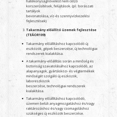
hatékonyságnövelést nem célzó
korszerűsítések, felújítások. (pl.: borászati
tartályok
bevonatolása, víz-és szennyvízkezelési
fejlesztések)
Takarmány előállító üzemek fejlesztése
(TEÁOR109)
Takarmány előállításhoz kapcsolódó új
eszközök, gépek beszerzése, új technológiai
rendszerek kialakítása.
A takarmány-előállítás során a minőség és
biztonság szavatolásához kapcsolódó, az
alapanyagok, gyártásközi- és végtermékek
minőségét szolgáló új eszközök,
laboreszközök
beszerzése, technológiai rendszerek
kialakítása.
Takarmány előállításhoz kapcsolódó,
üzemen belüli anyagmozgatáshoz és/vagy
raktározáshoz és/vagy csomagoláshoz
szükséges új eszközök beszerzése.