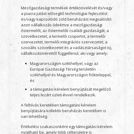
Mezőgazdasági termékek értéknövelését és/vagy
a piacra jutást elősegítő technológiai fejlesztést
és/vagy kapcsolódó zöld beruházást megvalósító
azon vállalkozás (ideértve a mezőgazdasági
őstermelőt, az őstermelők családi gazdaságát, a
szövetkezetet, a termelői csoportot, a termelői
szervezetet, termelői integrációs szervezetet, a
szociális szövetkezetet és a vadásztársaságot is),
vállalkozásmérettől függetlenül, aki vagy amely:
Magyarországon székhellyel, vagy az
Európai Gazdasági Térség területén
székhellyel és Magyarországon fiókteleppel,
és
a támogatási kérelem benyújtását megelőző
teljes lezárt üzleti évvel rendelkezik.
A felhívás keretében támogatási kérelem
benyújtására kollektív beruházás keretében is
van lehetőség.
Értékelési szakaszonként egy támogatási kérelem
nyújtható be, amely több célterületre is