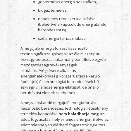
geotermikus energia használata,
biogáz termelés,
napelemes rendszer kialakítása
(beleértve a kapcsolódó energiatároló
berendezést is),
szélenergia felhasználása.
A megújuló energiaforrást hasznosító
technológiák szolgálhatják az élelmiszeripari-
és/vagy borászati, takarmányipari, illetve egyéb
mezőgazdasági tevékenységek
ellátására/végzésére alkalmas,
energiahatékonysági korszerűsítésre kerülő
épület(ek) és technológiai berendezések hő
és/vagy villamosenergia ellátását, de önálló
beruházási elemek is lehetnek.
A megvalósítandó megújuló energiaforrást
hasznosító berendezés, technológia, létesítmény
termelési kapacitása
nem haladhatja meg
az
adott fogyasztási hely villamos energia-, illetve az
adott telephelyen elérhető fogyasztók együttes
hőenergia fogyasztásának kielégítéséhez