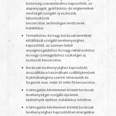
biztonság szavatolásához kapcsolódó, az
alapanyagok, gyártásközi- és végtermékek
minőségét szolgáló új eszközök,
laboreszközök
beszerzése, technológiai rendszerek
kialakítása.
Termeléshez és/vagy borászati termékek
előállítását szolgáló tevékenységhez
kapcsolódó, az üzemen belüli
anyagmozgatáshoz és/vagy raktározáshoz
és/vagy csomagoláshoz szükséges új
eszközök beszerzése.
Borászati tevékenységhez kapcsolódó,
áruszállításra használható szállítójárművek
N járműkategória szerint: teherautók és
furgonok max. nettó 55 millió Ft) beszerzése. .
A támogatási kérelemmel érintett borászati
tevékenységet szolgáló épületek,
építmények építése, kialakítása, bővítése.
A támogatási kérelemmel érintett borászati
tevékenységhez kapcsolódóan energetikai