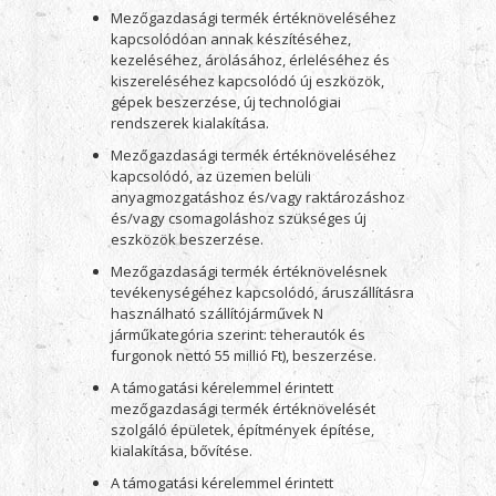
Mezőgazdasági termék értéknöveléséhez
kapcsolódóan annak készítéséhez,
kezeléséhez, árolásához, érleléséhez és
kiszereléséhez kapcsolódó új eszközök,
gépek beszerzése, új technológiai
rendszerek kialakítása.
Mezőgazdasági termék értéknöveléséhez
kapcsolódó, az üzemen belüli
anyagmozgatáshoz és/vagy raktározáshoz
és/vagy csomagoláshoz szükséges új
eszközök beszerzése.
Mezőgazdasági termék értéknövelésnek
tevékenységéhez kapcsolódó, áruszállításra
használható szállítójárművek N
járműkategória szerint: teherautók és
furgonok nettó 55 millió Ft), beszerzése.
A támogatási kérelemmel érintett
mezőgazdasági termék értéknövelését
szolgáló épületek, építmények építése,
kialakítása, bővítése.
A támogatási kérelemmel érintett