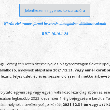
Jelentkezem ingyenes konzultációra
Közúti elektromos jármű beszerzés támogatása vállalkozásoknak
RRF-10.10.1-24
ági Térség területén székhellyel és Magyarországon fióktelepp
állalkozó
, amelynek
alapítása
2021.12.31. vagy ennél korább
lezárt, teljes üzleti év éves beszámoló
szerinti nettó árbevét
olytató egyéni cég vagy egyéni vállalkozó kizárólag abban az es
rtásában legkésőbb 2023. december 1-éig bejegyzésre került a T
ozás, melynek a tevékenységei között
2021.12.31-én vagy azt 