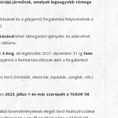
góriájú járművek, amelyek legnagyobb tömege
ításának és a gépjármű forgalomba helyezésének a
).
tásával
lehet támogatást igényelni. Az adásvételi
k dátuma.
tt
3 évig
, de legkésőbb 2027. december 31-ig
fenn
jármű a fenntartási időszak alatt a forgalomból
örű (töréskár, elemi kár, lopáskár, üvegkár, stb.)
ben
2023. július 1-én már
szerepelt a TEÁOR ’08
lábbi követelményeknek eleget tevő finanszírozókkal
ng tevékenység, vagy fő tevékenysége a TEÁOR ’08