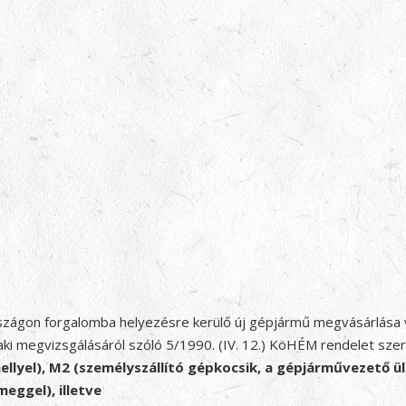
szágon forgalomba helyezésre kerülő új gépjármű megvásárlása 
i megvizsgálásáról szóló 5/1990. (IV. 12.) KöHÉM rendelet szer
ellyel), M2 (személyszállító gépkocsik, a gépjárművezető ülé
ggel), illetve