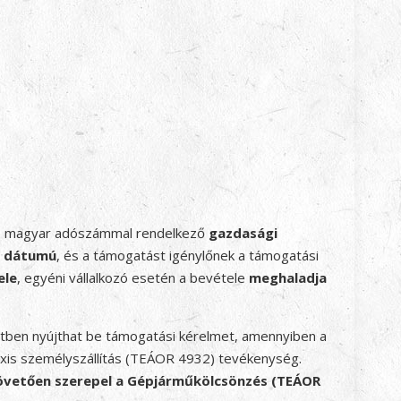
el, magyar adószámmal rendelkező
gazdasági
i dátumú
, és a támogatást igénylőnek a támogatási
ele
, egyéni vállalkozó esetén a bevétele
meghaladja
etben nyújthat be támogatási kérelmet, amennyiben a
axis személyszállítás (TEÁOR 4932) tevékenység.
követően
szerepel a Gépjárműkölcsönzés (TEÁOR