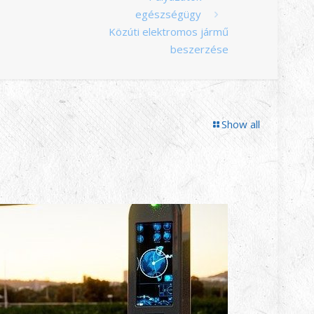
egészségügy
Közúti elektromos jármű
beszerzése
Show all