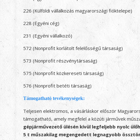
226 (Külföldi vállalkozás magyarországi fióktelepe)
228 (Egyéni cég)
231 (Egyéni vállalkozó)
572 (Nonprofit korlátolt felelősségű társaság)
573 (Nonprofit részvénytársaság)
575 (Nonprofit közkereseti társaság)
576 (Nonprofit betéti társaság)
Támogatható tevékenységek:
Teljesen elektromos, a vásárláskor először Magyaror
támogatható, amely megfelel a közúti járművek műszak
gépjárművezető ülésén kívül legfeljebb nyolc ülőh
5 t műszakilag megengedett legnagyobb össztöme