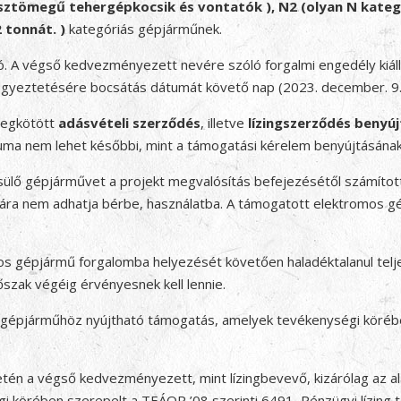
sztömegű tehergépkocsik és vontatók ), N2 (olyan N kate
 tonnát. )
kategóriás gépjárműnek.
A végső kedvezményezett nevére szóló forgalmi engedély kiáll
 egyeztetésére bocsátás dátumát követő nap (2023. december. 9.
megkötött
adásvételi szerződés
, illetve
lízingszerződés benyúj
ma nem lehet későbbi, mint a támogatási kérelem benyújtásána
lő gépjárművet a projekt megvalósítás befejezésétől számíto
ára nem adhatja bérbe, használatba. A támogatott elektromos gép
épjármű forgalomba helyezését követően haladéktalanul teljes k
dőszak végéig érvényesnek kell lennie.
gépjárműhöz nyújtható támogatás, amelyek tevékenységi köré
setén a végső kedvezményezett, mint lízingbevevő, kizárólag az a
égi körében szerepelt a TEÁOR ’08 szerinti 6491, Pénzügyi lízi