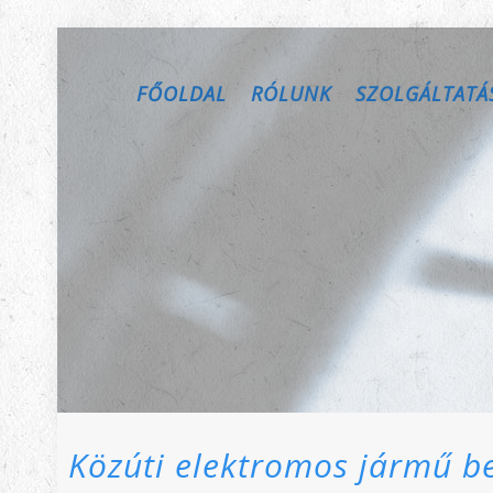
FŐOLDAL
RÓLUNK
SZOLGÁLTATÁ
Közúti elektromos jármű b