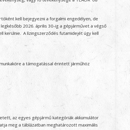
óként kell bejegyezni a forgalmi engedélyen, de
e legkésőbb 2026. április 30-ig a gépjárművet a végső
 kerülnie. A lízingszerződés futamidejét úgy kell
a munkaköre a támogatással érintett járműhöz
etett, az egyes gépjármű kategóriák akkumulátor
hatja meg a táblázatban meghatározott maximális