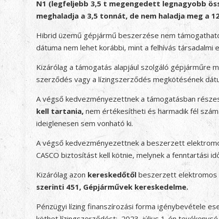
N1 (legfeljebb 3,5 t megengedett legnagyobb ös
meghaladja a 3,5 tonnát, de nem haladja meg a 12
Hibrid üzemű gépjármű beszerzése nem támogatható. 
dátuma nem lehet korábbi, mint a felhívás társadalmi
Kizárólag a támogatás alapjául szolgáló gépjárműre 
szerződés vagy a lízingszerződés megkötésének dátu
A végső kedvezményezettnek a támogatásban részesü
kell tartania,
nem értékesítheti és harmadik fél szám
ideiglenesen sem vonható ki.
A végső kedvezményezettnek a beszerzett elektromos g
CASCO biztosítást kell kötnie, melynek a fenntartási i
Kizárólag azon
kereskedőtől
beszerzett elektromos 
szerinti 451, Gépjárművek kereskedelme.
Pénzügyi lízing finanszírozási forma igénybevétele e
köthet lízingszerződést: 2023. július 1-én tevékenys