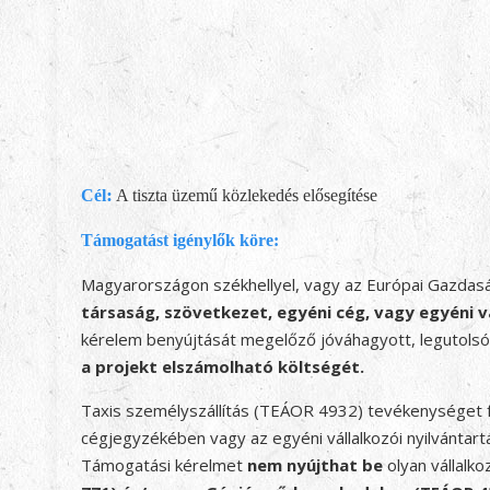
:
Cél
A tiszta üzemű közlekedés elősegítése
Támogatást igénylők köre:
Magyarországon székhellyel, vagy az Európai Gazdas
társaság, szövetkezet, egyéni cég, vagy egyéni v
kérelem benyújtását megelőző jóváhagyott, legutolsó 
a projekt elszámolható költségét.
Taxis személyszállítás (TEÁOR 4932) tevékenységet f
cégjegyzékében vagy az egyéni vállalkozói nyilvánta
Támogatási kérelmet
nem nyújthat be
olyan vállalk