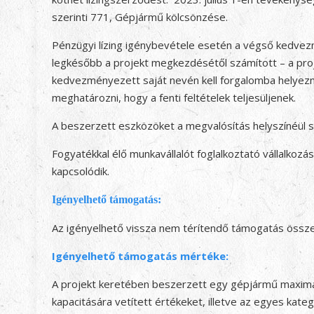
szerinti 771, Gépjármű kölcsönzése.
Pénzügyi lízing igénybevétele esetén a végső kedvez
legkésőbb a projekt megkezdésétől számított – a proje
kedvezményezett saját nevén kell forgalomba helyezni,
meghatározni, hogy a fenti feltételek teljesüljenek.
A beszerzett eszközöket a megvalósítás helyszínéül 
Fogyatékkal élő munkavállalót foglalkoztató vállalko
kapcsolódik.
Igényelhető támogatás:
Az igényelhető vissza nem térítendő támogatás össz
Igényelhető támogatás mértéke:
A projekt keretében beszerzett egy gépjármű maximál
kapacitására vetített értékeket, illetve az egyes k