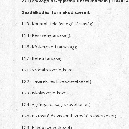
771) és/vagy a Gépjármű-kereskedelem (TEÁOR 45
Gazdálkodási formakód szerint
113 (Korlátolt felelősségű társaság);
114 (Részvénytársaság);
116 (Közkereseti társaság);
117 (Betéti társaság
121 (Szociális szövetkezet)
122 (Takarék- és hitelszövetkezet)
123 (Iskolaszövetkezet)
124 (Agrárgazdasági szövetkezet)
126 (Biztosító és viszontbiztosító szövetkezet)
129 (Egyéb szövetkezet)