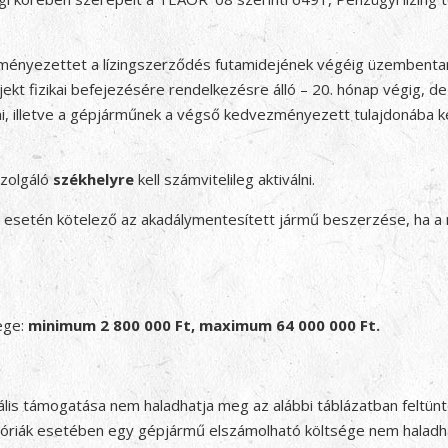
ményezettet a lízingszerződés futamidejének végéig üzembentart
kt fizikai befejezésére rendelkezésre álló – 20. hónap végig, d
 illetve a gépjárműnek a végső kedvezményezett tulajdonába kell
szolgáló
székhelyre
kell számvitelileg aktiválni.
zás esetén kötelező az akadálymentesített jármű beszerzése, ha 
ege:
minimum 2 800 000 Ft, maximum 64 000 000 Ft.
is támogatása nem haladhatja meg az alábbi táblázatban feltünt
ategóriák esetében egy gépjármű elszámolható költsége nem halad