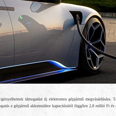
 igényelhetnek támogatást új elektromos gépjármű megvásárlására. T
gatás a gépjármű akkumulátor kapacitásától függően 2,8 millió Ft és 4