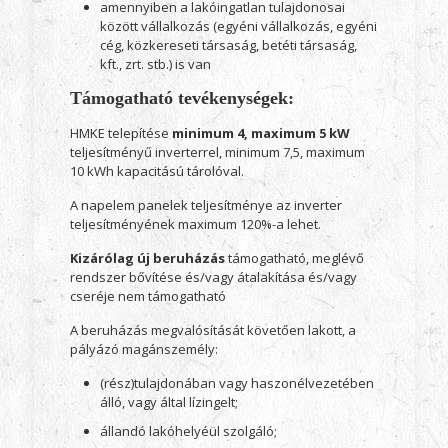
amennyiben a lakóingatlan tulajdonosai
között vállalkozás (egyéni vállalkozás, egyéni
cég, közkereseti társaság, betéti társaság,
kft., zrt. stb.) is van
Támogatható tevékenységek:
HMKE telepítése
minimum 4, maximum 5 kW
teljesítményű inverterrel, minimum 7,5, maximum
10 kWh kapacitású tárolóval.
A napelem panelek teljesítménye az inverter
teljesítményének maximum 120%-a lehet.
Kizárólag új beruházás
támogatható, meglévő
rendszer bővítése és/vagy átalakítása és/vagy
cseréje nem támogatható
A beruházás megvalósítását követően lakott, a
pályázó magánszemély:
(rész)tulajdonában vagy haszonélvezetében
álló, vagy által lízingelt;
állandó lakóhelyéül szolgáló;