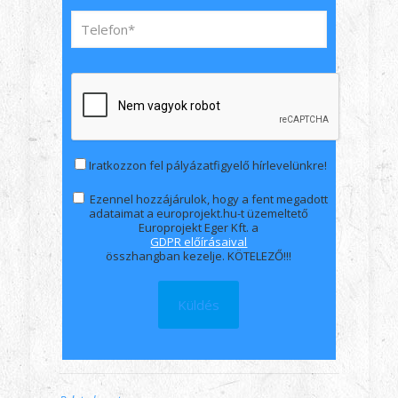
Iratkozzon fel pályázatfigyelő hírlevelünkre!
Ezennel hozzájárulok, hogy a fent megadott
adataimat a europrojekt.hu-t üzemeltető
Europrojekt Eger Kft. a
GDPR előírásaival
összhangban kezelje. KÖTELEZŐ!!!