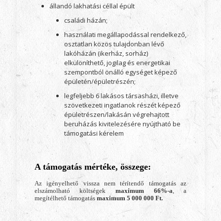
állandó lakhatási céllal épült
családi házán;
használati megállapodással rendelkező,
osztatlan közös tulajdonban lévő
lakóházán (ikerház, sorház)
elkülöníthető, jogilag és energetikai
szempontból önálló egységet képező
épületén/épületrészén;
legfeljebb 6 lakásos társasházi, illetve
szövetkezeti ingatlanok részét képező
épületrészen/lakásán végrehajtott
beruházás kivitelezésére nyújtható be
támogatási kérelem
A támogatás mértéke, összege:
Az igényelhető vissza nem térítendő támogatás az
elszámolható költségek
maximum 66%-a
, a
megítélhető támogatás
maximum 5 000 000
Ft.