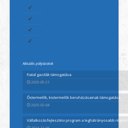
Pályázatfigyelés
Pályázati tanácsadás
Pályázatírás
Projektmenedzsment
Aktuális pályázatok
Fiatal gazdák támogatása
2025-05-21
Őstermelők, kistermelők beruházásainak támogatása
2025-02-04
Vállalkozásfejlesztési program a leghátrányosabb régió
2024-11-06