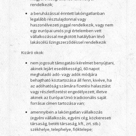
rendelkezik;
a beruházással érintett lakóingatlanban
legalább résztulajdonnal vagy
haszonélvezeti joggal rendelkezik, vagy nem
egy európai uniós jogi értelemben vett
vállalkozással megkötött hatályban lévő
lakáscélú lízingszerződéssel rendelkezik
Kizáró okok:
nem jogosult támogatási kérelmet benyújtani,
akinek lejárt esedékességű, 60 napot
meghaladó adó- vagy adók módjára
behajtható köztartozása áll fenn, kivéve, ha
az adóhatóság számára fizetési halasztást
vagy részletfizetést engedélyezett, illetve
akinek az Európai Unió tradicionális saját
forrásai címen tartozása van;
amennyiben a lakóingatlan vállalkozás
(egyéni vállalkozás, egyéni cég, közkereseti
társaság, betéti társaság, kft., zrt. stb.)
székhelye, telephelye, fióktelepe;