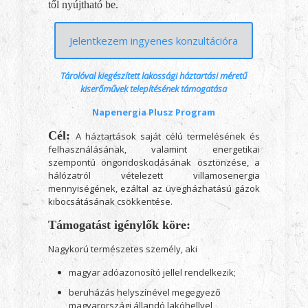
től nyújtható be.
Jelentkezem ingyenes konzultációra
Tárolóval kiegészített lakossági háztartási méretű
kiserőművek telepítésének támogatása
Napenergia Plusz Program
Cél:
A háztartások saját célú termelésének és
felhasználásának, valamint energetikai
szempontú öngondoskodásának ösztönzése, a
hálózatról vételezett villamosenergia
mennyiségének, ezáltal az üvegházhatású gázok
kibocsátásának csökkentése.
Támogatást igénylők köre:
Nagykorú természetes személy, aki
magyar adóazonosító jellel rendelkezik;
beruházás helyszínével megegyező
magyarországi állandó lakóhellyel