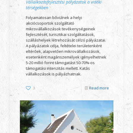
Vállalkozásfejlesztési pályázatok a vidéki
térségekben
Folyamatosan bővülnek a helyi
akciócsoportok szolgáltató
mikrovállalkozások tevékenységeinek
fejlesztését, turisztikai szolgáltatások,
szálláshelyek létrehozását célzó pályázatai.
A pályázatok célja, feltételei területenként
eltérőek, alapvetően mikrovállalkozások,
esetenként magánszemélyek igényelhetnek
5-20 millió forint támogatást 50-70%-os
támogatási intenzitás mellett. Katás
vállalkozások is pályázhatnak.
3
Read more