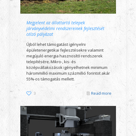
Megjelent az állattartó telepek
járványvédelmi rendszereinek fejlesztését
célzó pályázat
Újból lehet támogatást igényelni
épületenergetikai fejlesztésekre valamint
megújuló energia hasznosító rendszerek
telepítésére. Mikro-, kis- és
középvállakozások igényelhetnek minimum
hárommillió maximum százmillió forintot akár
55%-os támogatás mellett.
3
Read more