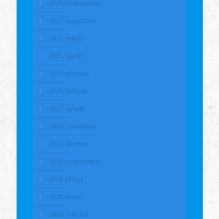
2021. szeptember
2021. augusztus
2021. május
2021. április
2021. március
2021. február
2021. január
2020. november
2020. október
2020. szeptember
2020. június
2020. május
2020. március