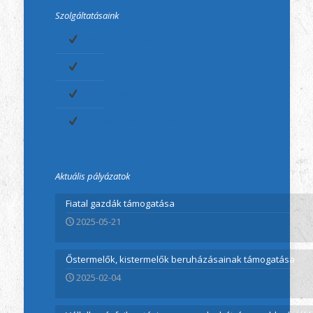
Szolgáltatásaink
Pályázatfigyelés
Pályázati tanácsadás
Pályázatírás
Projektmenedzsment
Aktuális pályázatok
Fiatal gazdák támogatása
2025-05-21
Őstermelők, kistermelők beruházásainak támogatása
2025-02-04