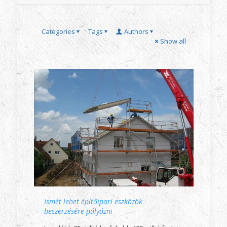
Categories
Tags
Authors
Show all
Ismét lehet építőipari eszközök
beszerzésére pályázni