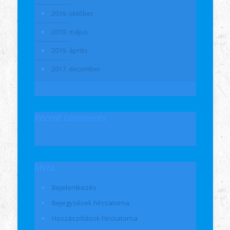
2019. október
2019. május
2019. április
2017. december
Recent comments
Meta
Bejelentkezés
Bejegyzések hírcsatorna
Hozzászólások hírcsatorna