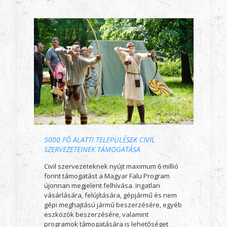
5000 FŐ ALATTI TELEPÜLÉSEK CIVIL
SZERVEZETEINEK TÁMOGATÁSA
Civil szervezeteknek nyújt maximum 6 millió
forint támogatást a Magyar Falu Program
újonnan megjelent felhívása. Ingatlan
vásárlására, felújítására, gépjármű és nem
gépi meghajtású jármű beszerzésére, egyéb
eszközök beszerzésére, valamint
programok támogatására is lehetőséget