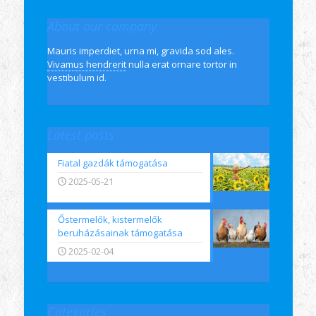
About our company
Mauris imperdiet, urna mi, gravida sod ales.
Vivamus hendrerit
nulla erat ornare tortor in
vestibulum id.
Latest posts
Fiatal gazdák támogatása
2025-05-21
Őstermelők, kistermelők
beruházásainak támogatása
2025-02-04
Categories