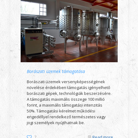
Borászati üzemek támogatása
Borászati üzemek versenyképességének
növelése érdekében támogatás igényelhető
borászati gépek, technológiák beszerzésére.
A támogatás maximális összege 100 millió
forint, a maximális támogatási intenzitás
50%. Támogatási kérelmet működési
engedéllyel rendelkező természetes vagy
jogi személyek nyújthatnak be.
7
Read more