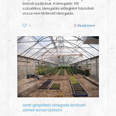
biztosít a pályázat. A támogatás 100
százalékos, támogatási előlegként folyósított
vissza nem térítendő támogatás.
3
Read more
Ismét igényelhető támogatás kertészeti
üzemek korszerűsítésére