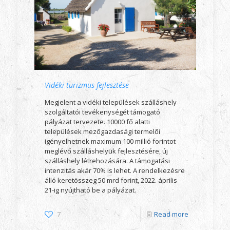
Vidéki turizmus fejlesztése
Megjelent a vidéki települések szálláshely
szolgáltatói tevékenységét támogató
pályázat tervezete. 10000 fő alatti
települések mezőgazdasági termelői
igényelhetnek maximum 100 millió forintot
meglévő szálláshelyük fejlesztésére, új
szálláshely létrehozására. A támogatási
intenzitás akár 70% is lehet. A rendelkezésre
álló keretösszeg 50 mrd forint, 2022. április
21-ig nyújtható be a pályázat.
7
Read more