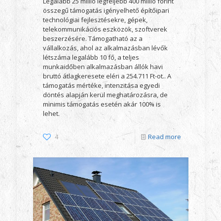
Legalább 25 millió legfeljebb 400 millió forint
összegű támogatás igényelhető építőipari
technológiai fejlesztésekre, gépek,
telekommunikációs eszközök, szoftverek
beszerzésére. Támogatható az a
vállalkozás, ahol az alkalmazásban lévők
létszáma legalább 10 fő, a teljes
munkaidőben alkalmazásban állók havi
bruttó átlagkeresete eléri a 254.711 Ft-ot.. A
támogatás mértéke, intenzitása egyedi
döntés alapján kerül meghatározásra, de
minimis támogatás esetén akár 100% is
lehet.
4
Read more