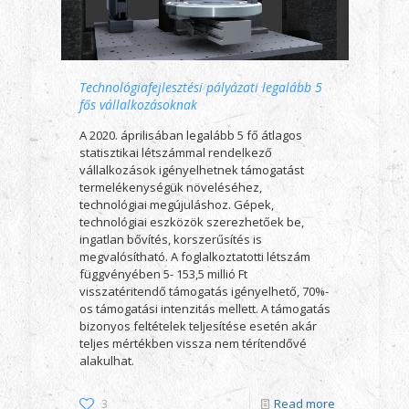
Technológiafejlesztési pályázati legalább 5
fős vállalkozásoknak
A 2020. áprilisában legalább 5 fő átlagos
statisztikai létszámmal rendelkező
vállalkozások igényelhetnek támogatást
termelékenységük növeléséhez,
technológiai megújuláshoz. Gépek,
technológiai eszközök szerezhetőek be,
ingatlan bővítés, korszerűsítés is
megvalósítható. A foglalkoztatotti létszám
függvényében 5- 153,5 millió Ft
visszatéritendő támogatás igényelhető, 70%-
os támogatási intenzitás mellett. A támogatás
bizonyos feltételek teljesítése esetén akár
teljes mértékben vissza nem térítendővé
alakulhat.
3
Read more