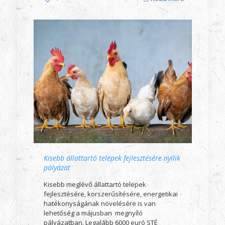
Kisebb állattartó telepek fejlesztésére nyílik
pályázat
Kisebb meglévő állattartó telepek
fejlesztésére, korszerűsítésére, energetikai
hatékonyságának növelésére is van
lehetőség a májusban megnyíló
pályázatban. Legalább 6000 euró STÉ