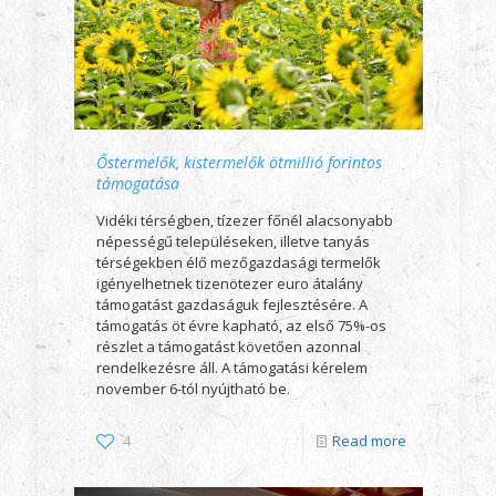
Őstermelők, kistermelők ötmillió forintos
támogatása
Vidéki térségben, tízezer főnél alacsonyabb
népességű településeken, illetve tanyás
térségekben élő mezőgazdasági termelők
igényelhetnek tizenötezer euro átalány
támogatást gazdaságuk fejlesztésére. A
támogatás öt évre kapható, az első 75%-os
részlet a támogatást követően azonnal
rendelkezésre áll. A támogatási kérelem
november 6-tól nyújtható be.
4
Read more