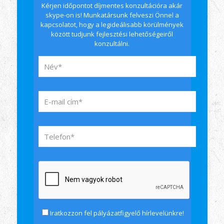
Kérjen időpontot díjmentes konzultációra akár
skype-on is! Munkatársunk felveszi Önnel a
kapcsolatot, hogy a legideálisabb körülmények
között tudjunk fejlesztési lehetőségeiről
konzultálni.
Iratkozzon fel pályázatfigyelő hírlevelünkre!