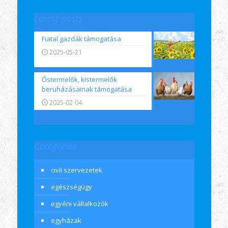
Latest posts
Fiatal gazdák támogatása
2025-05-21
Őstermelők, kistermelők
beruházásainak támogatása
2025-02-04
Categories
civil szervezetek
egészségügy
egyéni vállalkozók
egyházak