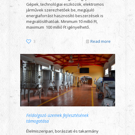
Gépek, technológiai eszközök, elektromos
járművek szerezhetőek be, megújuló
energiaforrást hasznosító beszerzések is
megvalósíthatóak. Minimum 10 millió Ft,
maximum 100 millió Ft igényelhető.
3
Read more
Feldolgozó üzemek fejlesztésének
támogatása
Élelmiszeripari, borászati és takarmány