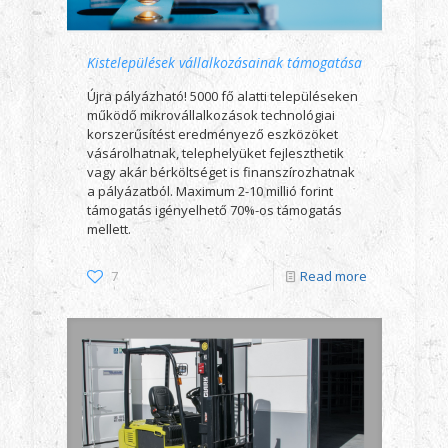
Kistelepülések vállalkozásainak támogatása
Újra pályázható! 5000 fő alatti településeken
működő mikrovállalkozások technológiai
korszerűsítést eredményező eszközöket
vásárolhatnak, telephelyüket fejleszthetik
vagy akár bérköltséget is finanszírozhatnak
a pályázatból. Maximum 2-10 millió forint
támogatás igényelhető 70%-os támogatás
mellett.
7
Read more