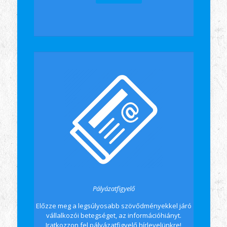
Pályázatfigyelő
Előzze meg a legsúlyosabb szövődményekkel járó
vállalkozói betegséget, az információhiányt.
Iratkozzon fel pályázatfigyelő hírlevelünkre!