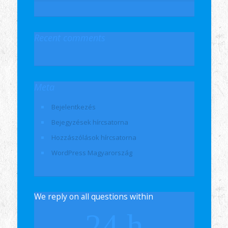
Recent comments
Meta
Bejelentkezés
Bejegyzések hírcsatorna
Hozzászólások hírcsatorna
WordPress Magyarország
We reply on all questions within
24 h