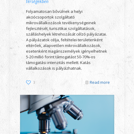
térségekben
Folyamatosan bővülnek a helyi
akciócsoportok szolgáltató
mikrovállalkozások tevékenységeinek
fejlesztését, turisztikai szolgáltatások,
szálláshelyek létrehozását célzó pályázatai.
A pályázatok célja, feltételei területenként
eltérőek, alapvetően mikrovállalkozások,
esetenként magánszemélyek igényelhetnek
5-20 millió forint támogatást 50-70%-os
támogatási intenzitás mellett. Katás
vállalkozások is pályázhatnak.
3
Read more