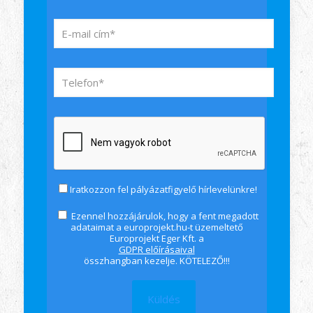
Iratkozzon fel pályázatfigyelő hírlevelünkre!
Ezennel hozzájárulok, hogy a fent megadott
adataimat a europrojekt.hu-t üzemeltető
Europrojekt Eger Kft. a
GDPR előírásaival
összhangban kezelje. KÖTELEZŐ!!!