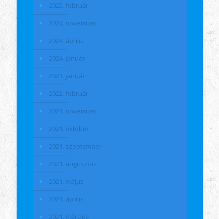
2025. február
2024. november
2024. április
2024. január
2023. január
2022. február
2021. november
2021. október
2021. szeptember
2021. augusztus
2021. május
2021. április
2021. március