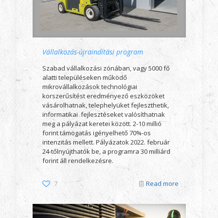
Vállalkozás-újraindítási program
Szabad vállalkozási zónában, vagy 5000 fő
alatti településeken működő
mikrovállalkozások technológiai
korszerűsítést eredményező eszközöket
vásárolhatnak, telephelyüket fejleszthetik,
informatikai fejlesztéseket valósíthatnak
meg a pályázat keretei között. 2-10 millió
forint támogatás igényelhető 70%-os
intenzitás mellett. Pályázatok 2022. február
24-tőlnyújthatók be, a programra 30 milliárd
forint áll rendelkezésre.
7
Read more