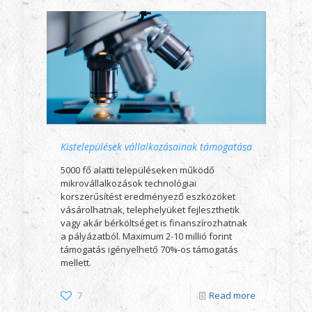
Kistelepülések vállalkozásainak támogatása
5000 fő alatti településeken működő
mikrovállalkozások technológiai
korszerűsítést eredményező eszközöket
vásárolhatnak, telephelyüket fejleszthetik
vagy akár bérköltséget is finanszírozhatnak
a pályázatból. Maximum 2-10 millió forint
támogatás igényelhető 70%-os támogatás
mellett.
7
Read more