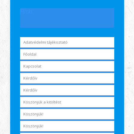
Flickr
Adatvédelmi tájékoztató
Főoldal
Kapcsolat
Kérdőív
Kérdőív
Köszönjük a kitöltést
Köszönjük!
Köszönjük!