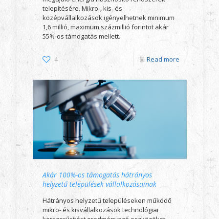
telepítésére. Mikro-, kis- és
középvállalkozások igényelhetnek minimum
1,6 millió, maximum százmillió forintot akár
55%-os támogatás mellett.
4
Read more
Akár 100%-os támogatás hátrányos
helyzetű települések vállalkozásainak
Hátrányos helyzetű településeken működő
mikro- és kisvállalkozások technológiai
korszerűsítést eredményező eszközöket