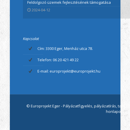
Feldolgozó üzemek fejlesztésének támogatása
2024-04-12
Kapcsolat
Cím: 3300 Eger, Menház utca 78.
Telefon: 06 20 421 49 22
E-mail: europrojekt@europrojekt.hu
© Europrojekt Eger - Pályázatfigyelés, pályázatírás, tan
honlapot kész