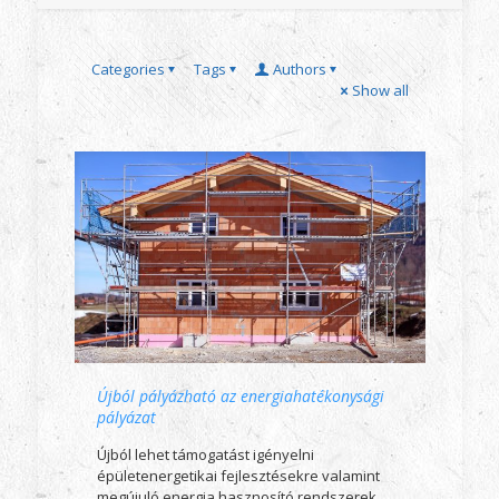
Categories
Tags
Authors
Show all
Újból pályázható az energiahatékonysági
pályázat
Újból lehet támogatást igényelni
épületenergetikai fejlesztésekre valamint
megújuló energia hasznosító rendszerek