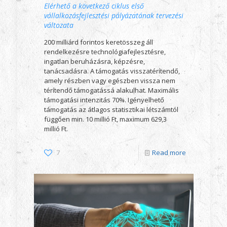
Elérhető a következő ciklus első
vállalkozásfejlesztési pályázatának tervezési
változata
200 milliárd forintos keretösszeg áll
rendelkezésre technológiafejlesztésre,
ingatlan beruházásra, képzésre,
tanácsadásra. A támogatás visszatérítendő,
amely részben vagy egészben vissza nem
térítendő támogatássá alakulhat. Maximális
támogatási intenzitás 70%. Igényelhető
támogatás az átlagos statisztikai létszámtól
függően min. 10 millió Ft, maximum 629,3
millió Ft.
7
Read more