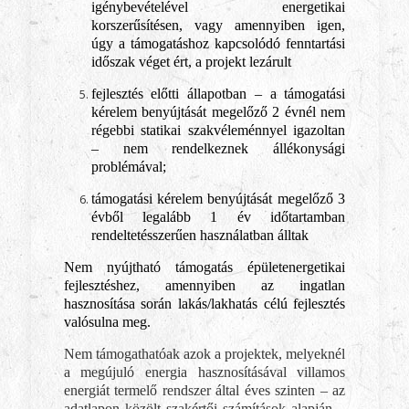
igénybevételével energetikai
korszerűsítésen, vagy amennyiben igen,
úgy a támogatáshoz kapcsolódó fenntartási
időszak véget ért, a projekt lezárult
fejlesztés előtti állapotban – a támogatási
kérelem benyújtását megelőző 2 évnél nem
régebbi statikai szakvéleménnyel igazoltan
– nem rendelkeznek állékonysági
problémával;
támogatási kérelem benyújtását megelőző 3
évből legalább 1 év időtartamban
rendeltetésszerűen használatban álltak
Nem nyújtható támogatás épületenergetikai
fejlesztéshez, amennyiben az ingatlan
hasznosítása során lakás/lakhatás célú fejlesztés
valósulna meg.
Nem támogathatóak azok a projektek, melyeknél
a megújuló energia hasznosításával villamos
energiát termelő rendszer által éves szinten – az
adatlapon közölt szakértői számítások alapján –