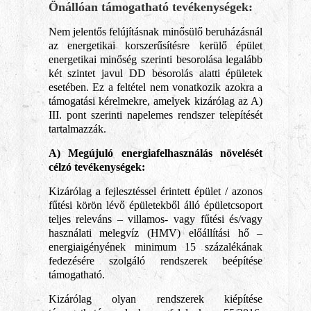
Önállóan támogatható tevékenységek:
Nem jelentős felújításnak minősülő beruházásnál
az energetikai korszerűsítésre kerülő épület
energetikai minőség szerinti besorolása legalább
két szintet javul DD besorolás alatti épületek
esetében. Ez a feltétel nem vonatkozik azokra a
támogatási kérelmekre, amelyek kizárólag az A)
III. pont szerinti napelemes rendszer telepítését
tartalmazzák.
A) Megújuló energiafelhasználás növelését
célzó tevékenységek:
Kizárólag a fejlesztéssel érintett épület / azonos
fűtési körön lévő épületekből álló épületcsoport
teljes releváns – villamos- vagy fűtési és/vagy
használati melegvíz (HMV) előállítási hő –
energiaigényének minimum 15 százalékának
fedezésére szolgáló rendszerek beépítése
támogatható.
Kizárólag olyan rendszerek kiépítése