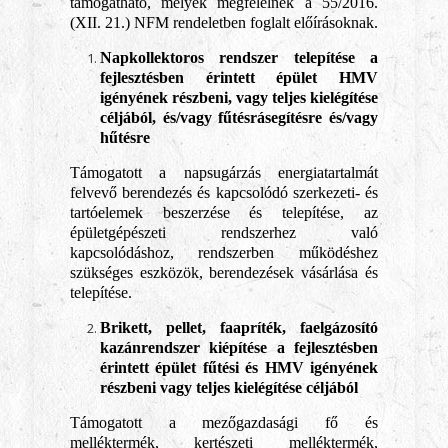
támogatható, melyek megfelelnek a 55/2016.
(XII. 21.) NFM rendeletben foglalt előírásoknak.
Napkollektoros rendszer telepítése a
fejlesztésben érintett épület HMV
igényének részbeni, vagy teljes kielégítése
céljából, és/vagy fűtésrásegítésre és/vagy
hűtésre
Támogatott a napsugárzás energiatartalmát
felvevő berendezés és kapcsolódó szerkezeti- és
tartóelemek beszerzése és telepítése, az
épületgépészeti rendszerhez való
kapcsolódáshoz, rendszerben működéshez
szükséges eszközök, berendezések vásárlása és
telepítése.
Brikett, pellet, faapríték, faelgázosító
kazánrendszer kiépítése a fejlesztésben
érintett épület fűtési és HMV igényének
részbeni vagy teljes kielégítése céljából
Támogatott a mezőgazdasági fő és
melléktermék, kertészeti melléktermék,