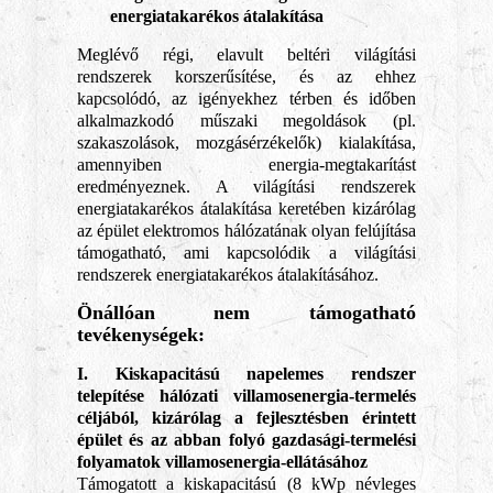
energiatakarékos átalakítása
Meglévő régi, elavult beltéri világítási
rendszerek korszerűsítése, és az ehhez
kapcsolódó, az igényekhez térben és időben
alkalmazkodó műszaki megoldások (pl.
szakaszolások, mozgásérzékelők) kialakítása,
amennyiben energia-megtakarítást
eredményeznek. A világítási rendszerek
energiatakarékos átalakítása keretében kizárólag
az épület elektromos hálózatának olyan felújítása
támogatható, ami kapcsolódik a világítási
rendszerek energiatakarékos átalakításához.
Önállóan nem támogatható
tevékenységek:
I. Kiskapacitású napelemes rendszer
telepítése hálózati villamosenergia-termelés
céljából, kizárólag a fejlesztésben érintett
épület és az abban folyó gazdasági-termelési
folyamatok villamosenergia-ellátásához
Támogatott a kiskapacitású (8 kWp névleges