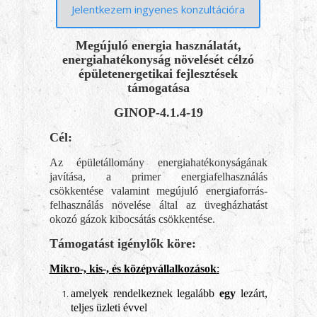
Jelentkezem ingyenes konzultációra
Megújuló energia használatát,
energiahatékonyság növelését célzó
épületenergetikai fejlesztések
támogatása
GINOP-4.1.4-19
Cél:
Az épületállomány energiahatékonyságának
javítása, a primer energiafelhasználás
csökkentése valamint megújuló energiaforrás-
felhasználás növelése által az üvegházhatást
okozó gázok kibocsátás csökkentése.
Támogatást igénylők köre:
Mikro-, kis-, és középvállalkozások
:
amelyek rendelkeznek legalább
egy
lezárt,
teljes üzleti évvel