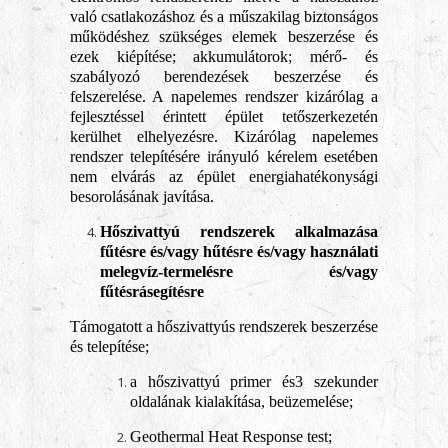
való csatlakozáshoz és a műszakilag biztonságos
működéshez szükséges elemek beszerzése és
ezek kiépítése; akkumulátorok; mérő- és
szabályozó berendezések beszerzése és
felszerelése. A napelemes rendszer kizárólag a
fejlesztéssel érintett épület tetőszerkezetén
kerülhet elhelyezésre. Kizárólag napelemes
rendszer telepítésére irányuló kérelem esetében
nem elvárás az épület energiahatékonysági
besorolásának javítása.
Hőszivattyú rendszerek alkalmazása
fűtésre és/vagy hűtésre és/vagy használati
melegvíz-termelésre és/vagy
fűtésrásegítésre
Támogatott a hőszivattyús rendszerek beszerzése
és telepítése;
a hőszivattyú primer és3 szekunder
oldalának kialakítása, beüzemelése;
Geothermal Heat Response test;