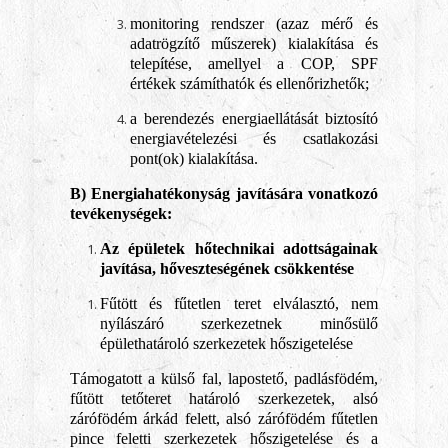
monitoring rendszer (azaz mérő és
adatrögzítő műszerek) kialakítása és
telepítése, amellyel a COP, SPF
értékek számíthatók és ellenőrizhetők;
a berendezés energiaellátását biztosító
energiavételezési és csatlakozási
pont(ok) kialakítása.
B) Energiahatékonyság javítására vonatkozó
tevékenységek:
Az épületek hőtechnikai adottságainak
javítása, hőveszteségének csökkentése
Fűtött és fűtetlen teret elválasztó, nem
nyílászáró szerkezetnek minősülő
épülethatároló szerkezetek hőszigetelése
Támogatott a külső fal, lapostető, padlásfödém,
fűtött tetőteret határoló szerkezetek, alsó
zárófödém árkád felett, alsó zárófödém fűtetlen
pince feletti szerkezetek hőszigetelése és a