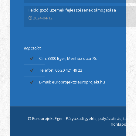
Feldolgozó üzemek fejlesztésének támogatása
2024-04-12
Kapcsolat
Cím: 3300 Eger, Menház utca 78.
Telefon: 06 20 421 49 22
E-mail: europrojekt@europrojekt.hu
© Europrojekt Eger - Pályázatfigyelés, pályázatírás, tan
honlapot kész