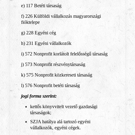
e) 117 Betéti társaság
f) 226 Külföldi vállalkozás magyarországi
fióktelepe
g) 228 Egyéni cég
h) 231 Egyéni vállalkozók
i) 572 Nonprofit korlátolt felelősségű társaság
j) 573 Nonprofit részvénytársaság
k) 575 Nonprofit közkereseti társaság
l) 576 Nonprofit betéti társaság
jogi forma szerint:
kettős könyvvitelt vezető gazdasági
társaságok;
SZJA hatálya alá tartozó egyéni
vállalkozók, egyéni cégek.