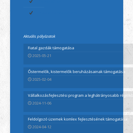
Pályázatírás
Projektmenedzsment
Aktuális pályázatok
Fiatal gazdák támogatása
2025-05-21
Őstermelők, kistermelők beruházásainak támogatása
2025-02-04
Vállalkozásfejlesztési program a leghátrányosabb régió
2024-11-06
Feldolgozó üzemek komlex fejlesztésének támogatása
2024-04-12