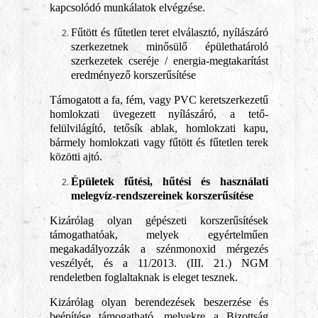
kapcsolódó munkálatok elvégzése.
Fűtött és fűtetlen teret elválasztó, nyílászáró
szerkezetnek minősülő épülethatároló
szerkezetek cseréje / energia-megtakarítást
eredményező korszerűsítése
Támogatott a fa, fém, vagy PVC keretszerkezetű
homlokzati üvegezett nyílászáró, a tető-
felülvilágító, tetősík ablak, homlokzati kapu,
bármely homlokzati vagy fűtött és fűtetlen terek
közötti ajtó.
Épületek fűtési, hűtési és használati
melegvíz-rendszereinek korszerűsítése
Kizárólag olyan gépészeti korszerűsítések
támogathatóak, melyek egyértelműen
megakadályozzák a szénmonoxid mérgezés
veszélyét, és a 11/2013. (III. 21.) NGM
rendeletben foglaltaknak is eleget tesznek.
Kizárólag olyan berendezések beszerzése és
beépítése támogatható, melyekre a Bizottság