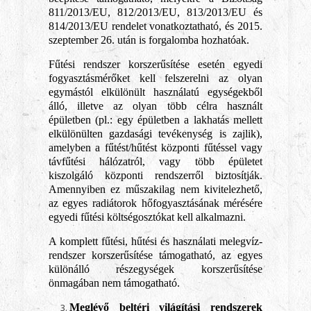
811/2013/EU, 812/2013/EU, 813/2013/EU és
814/2013/EU rendelet vonatkoztatható, és 2015.
szeptember 26. után is forgalomba hozhatóak.
Fűtési rendszer korszerűsítése esetén egyedi
fogyasztásmérőket kell felszerelni az olyan
egymástól elkülönült használatú egységekből
álló, illetve az olyan több célra használt
épületben (pl.: egy épületben a lakhatás mellett
elkülönülten gazdasági tevékenység is zajlik),
amelyben a fűtést/hűtést központi fűtéssel vagy
távfűtési hálózatról, vagy több épületet
kiszolgáló központi rendszerről biztosítják.
Amennyiben ez műszakilag nem kivitelezhető,
az egyes radiátorok hőfogyasztásának mérésére
egyedi fűtési költségosztókat kell alkalmazni.
A komplett fűtési, hűtési és használati melegvíz-
rendszer korszerűsítése támogatható, az egyes
különálló részegységek korszerűsítése
önmagában nem támogatható.
Meglévő beltéri világítási rendszerek