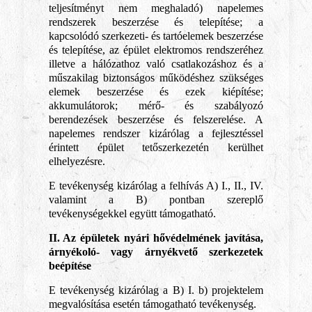
teljesítményt nem meghaladó) napelemes
rendszerek beszerzése és telepítése; a
kapcsolódó szerkezeti- és tartóelemek beszerzése
és telepítése, az épület elektromos rendszeréhez
illetve a hálózathoz való csatlakozáshoz és a
műszakilag biztonságos működéshez szükséges
elemek beszerzése és ezek kiépítése;
akkumulátorok; mérő- és szabályozó
berendezések beszerzése és felszerelése. A
napelemes rendszer kizárólag a fejlesztéssel
érintett épület tetőszerkezetén kerülhet
elhelyezésre.
E tevékenység kizárólag a felhívás A) I., II., IV.
valamint a B) pontban szereplő
tevékenységekkel együtt támogatható.
II. Az épületek nyári hővédelmének javítása,
árnyékoló- vagy árnyékvető szerkezetek
beépítése
E tevékenység kizárólag a B) I. b) projektelem
megvalósítása esetén támogatható tevékenység.