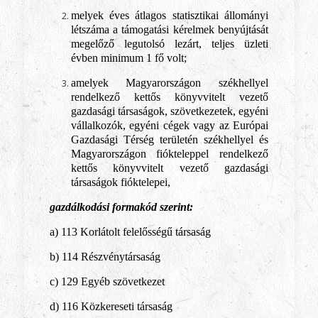
melyek éves átlagos statisztikai állományi
létszáma a támogatási kérelmek benyújtását
megelőző legutolsó lezárt, teljes üzleti
évben minimum 1 fő volt;
amelyek Magyarországon székhellyel
rendelkező kettős könyvvitelt vezető
gazdasági társaságok, szövetkezetek, egyéni
vállalkozók, egyéni cégek vagy az Európai
Gazdasági Térség területén székhellyel és
Magyarországon fiókteleppel rendelkező
kettős könyvvitelt vezető gazdasági
társaságok fióktelepei,
gazdálkodási formakód szerint:
a) 113 Korlátolt felelősségű társaság
b) 114 Részvénytársaság
c) 129 Egyéb szövetkezet
d) 116 Közkereseti társaság