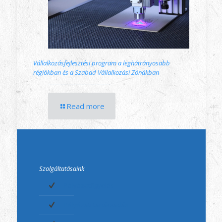
Vállalkozásfejlesztési program a leghátrányosabb
régiókban és a Szabad Vállalkozási Zónákban
Read more
Szolgáltatásaink
Pályázatfigyelés
Pályázati tanácsadás