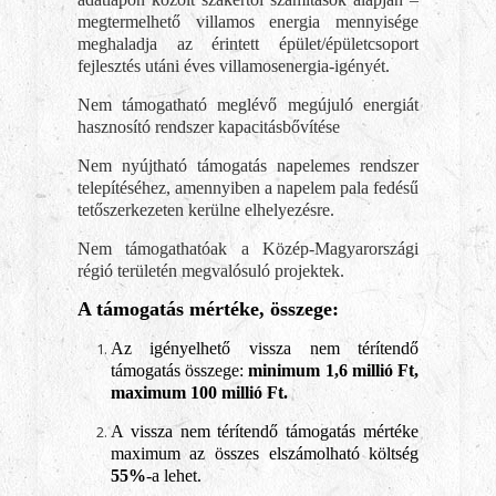
megtermelhető villamos energia mennyisége
meghaladja az érintett épület/épületcsoport
fejlesztés utáni éves villamosenergia-igényét.
Nem támogatható meglévő megújuló energiát
hasznosító rendszer kapacitásbővítése
Nem nyújtható támogatás napelemes rendszer
telepítéséhez, amennyiben a napelem pala fedésű
tetőszerkezeten kerülne elhelyezésre.
Nem támogathatóak a Közép-Magyarországi
régió területén megvalósuló projektek.
A támogatás mértéke, összege:
Az igényelhető vissza nem térítendő
támogatás összege:
minimum 1,6 millió Ft,
maximum 100 millió Ft.
A vissza nem térítendő támogatás mértéke
maximum az összes elszámolható költség
55%
-a lehet.