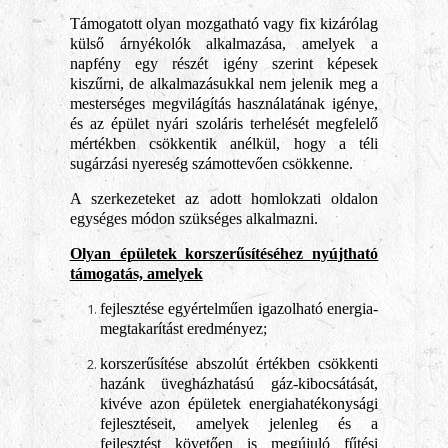
Támogatott olyan mozgatható vagy fix kizárólag
külső árnyékolók alkalmazása, amelyek a
napfény egy részét igény szerint képesek
kiszűrni, de alkalmazásukkal nem jelenik meg a
mesterséges megvilágítás használatának igénye,
és az épület nyári szoláris terhelését megfelelő
mértékben csökkentik anélkül, hogy a téli
sugárzási nyereség számottevően csökkenne.
A szerkezeteket az adott homlokzati oldalon
egységes módon szükséges alkalmazni.
Olyan épületek korszerűsítéséhez nyújtható
támogatás, amelyek
fejlesztése egyértelműen igazolható energia-
megtakarítást eredményez;
korszerűsítése abszolút értékben csökkenti
hazánk üvegházhatású gáz-kibocsátását,
kivéve azon épületek energiahatékonysági
fejlesztéseit, amelyek jelenleg és a
fejlesztést követően is megújuló fűtési