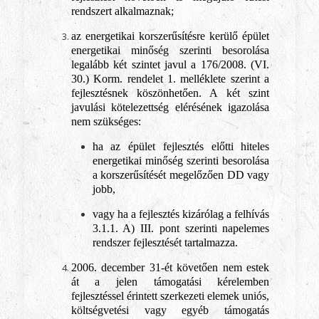
rendszert alkalmaznak;
az energetikai korszerűsítésre kerülő épület
energetikai minőség szerinti besorolása
legalább két szintet javul a 176/2008. (VI.
30.) Korm. rendelet 1. melléklete szerint a
fejlesztésnek köszönhetően. A két szint
javulási kötelezettség elérésének igazolása
nem szükséges:
ha az épület fejlesztés előtti hiteles
energetikai minőség szerinti besorolása
a korszerűsítését megelőzően DD vagy
jobb,
vagy ha a fejlesztés kizárólag a felhívás
3.1.1. A) III. pont szerinti napelemes
rendszer fejlesztését tartalmazza.
2006. december 31-ét követően nem estek
át a jelen támogatási kérelemben
fejlesztéssel érintett szerkezeti elemek uniós,
költségvetési vagy egyéb támogatás