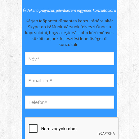
Érdekel a pályázat, jelentkezem ingyenes konzultációra
Kérjen időpontot díjmentes konzultációra akár
Skype-on is! Munkatársunk felveszi Önnel a
kapcsolatot, hogy a legideálisabb körülmények
között tudjunk fejlesztési lehetőségeiről
konzultálni.