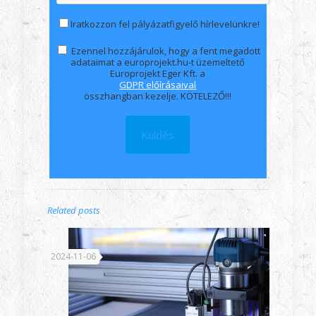
Iratkozzon fel pályázatfigyelő hírlevelünkre!
Ezennel hozzájárulok, hogy a fent megadott
adataimat a europrojekt.hu-t üzemeltető
Europrojekt Eger Kft. a
GDPR előírásaival
összhangban kezelje. KÖTELEZŐ!!!
Related posts
2024-11-06