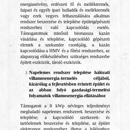
energianövény, erdészeti fő és melléktermék,
faipari és egyéb ipari hulladék és melléktermék
vagy ezek vegyes felhasználására alkalmas
rendszer beszerzése és telepítése épületgépészeti
rendszerhez való kapcsolódás esetén.
Támogatottnak minősül biomassza kazán
vásárlása és telepítése, kapcsolódó gépészeti
elemek a szekunder csonkjáig, a kazán
kapcsolódása a HMV és a fűtési rendszerhez, az
alapanyag előkészítéséhez szükséges rendszerbe
épített eszközök, tároló eszközök.
Napelemes rendszer telepítése hálózati
villamosenergia-termelés céljából,
kizárólag a fejlesztésben érintett épület és
az abban folyó gazdasági-termelési
folyamatok villamosenergia-ellátásához
Támogatott a 8 kWp névleges teljesítményt
meghaladó napelemes rendszerek beszerzése és
telepítése; a kapcsolódó szerkezeti- és
tartóelemek beszerzése és telepítése, az épület
elektromos rendszeréhez illetve a hálózathoz