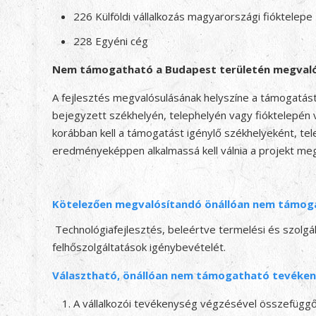
226 Külföldi vállalkozás magyarországi fióktelepe
228 Egyéni cég
Nem támogatható a Budapest területén megvalós
A fejlesztés megvalósulásának helyszíne a támogatást
bejegyzett székhelyén, telephelyén vagy fióktelepén 
korábban kell a támogatást igénylő székhelyeként, tele
eredményeképpen alkalmassá kell válnia a projekt me
Kötelezően megvalósítandó önállóan nem támog
Technológiafejlesztés, beleértve termelési és szolgált
felhőszolgáltatások igénybevételét.
Választható, önállóan nem támogatható tevéke
A vállalkozói tevékenység végzésével összefüggő i