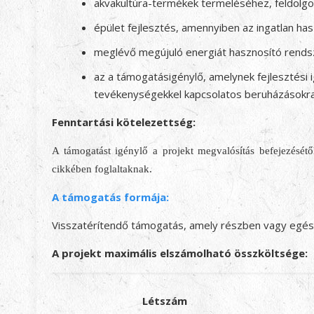
akvakultúra-termékek termeléséhez, feldolg
épület fejlesztés, amennyiben az ingatlan has
meglévő megújuló energiát hasznosító rends
az a támogatásigénylő, amelynek fejlesztési 
tevékenységekkel kapcsolatos beruházásokra
Fenntartási kötelezettség:
A támogatást igénylő a projekt megvalósítás befejezésétő
cikkében foglaltaknak.
A támogatás formája:
Visszatérítendő támogatás, amely részben vagy egés
A projekt maximális elszámolható összköltsége:
Létszám