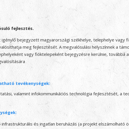
uló fejlesztés.
 igénylő bejegyzett magyarországi székhelye, telephelye vagy fi
valósíthatja meg fejlesztését. A megvalósulási helyszínnek a tá
phelyeként vagy fióktelepeként bejegyzésre kerülnie, továbbá alka
gvalósítására
atható tevékenységek:
atási, valamint infokommunikációs technológia fejlesztését, a tec
nységek:
nfrastrukturális és ingatlan beruházás (a projekt elszámolható ö