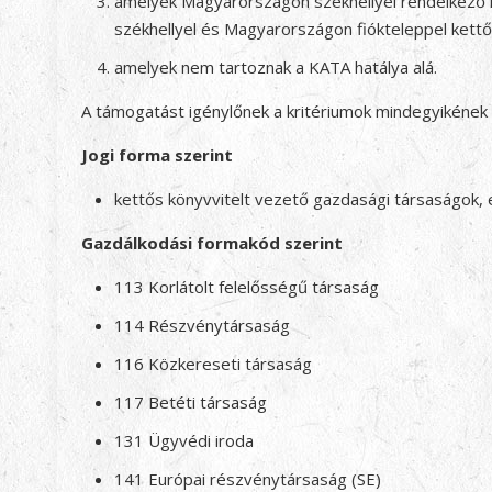
amelyek Magyarországon székhellyel rendelkező k
székhellyel és Magyarországon fiókteleppel kettő
amelyek nem tartoznak a KATA hatálya alá.
A támogatást igénylőnek a kritériumok mindegyikének m
Jogi forma szerint
kettős könyvvitelt vezető gazdasági társaságok,
Gazdálkodási formakód szerint
113 Korlátolt felelősségű társaság
114 Részvénytársaság
116 Közkereseti társaság
117 Betéti társaság
131 Ügyvédi iroda
141 Európai részvénytársaság (SE)