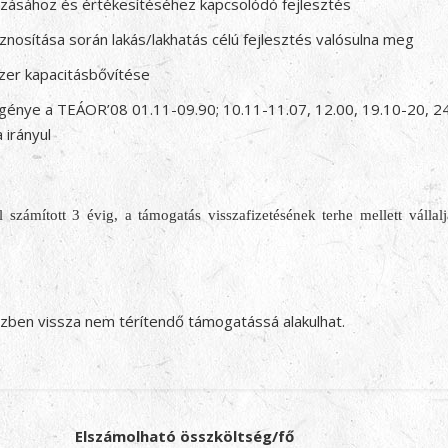
ozásához és értékesítéséhez kapcsolódó fejlesztés
znosítása során lakás/lakhatás célú fejlesztés valósulna meg
zer kapacitásbővítése
igénye a TEÁOR’08 01.11-09.90; 10.11-11.07, 12.00, 19.10-20, 24
 irányul
l számított 3 évig, a támogatás visszafizetésének terhe mellett váll
zben vissza nem térítendő támogatássá alakulhat.
Elszámolható összköltség/fő