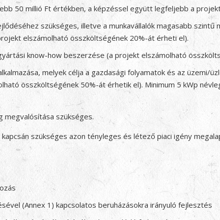
ebb 50 millió Ft értékben, a képzéssel együtt legfeljebb a proje
fejlődéséhez szükséges, illetve a munkavállalók magasabb szintű 
projekt elszámolható összköltségének 20%-át érheti el).
gyártási know-how beszerzése (a projekt elszámolható összkölts
 alkalmazása, melyek célja a gazdasági folyamatok és az üzemi/ü
zámolható összköltségének 50%-át érhetik el). Minimum 5 kWp név
g megvalósítása szükséges.
kapcsán szükséges azon tényleges és létező piaci igény megala
kozás
ével (Annex 1) kapcsolatos beruházásokra irányuló fejlesztés