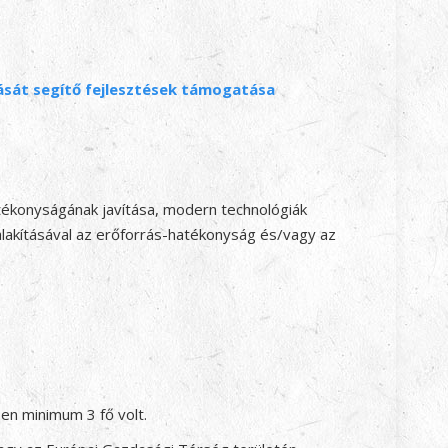
dását segítő fejlesztések támogatása
atékonyságának javítása, modern technológiák
ialakításával az erőforrás-hatékonyság és/vagy az
ben minimum 3 fő volt.