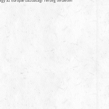
agy az Európai Gazdasági Térség területén