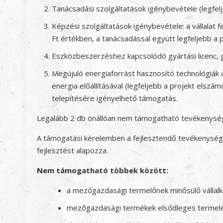
Tanácsadási szolgáltatások igénybevétele (legfelj
Képzési szolgáltatások igénybevétele: a vállalat 
Ft értékben, a tanácsadással együtt legfeljebb a 
Eszközbeszerzéshez kapcsolódó gyártási licenc, 
Megújuló energiaforrást hasznosító technológiák
energia előállításával (legfeljebb a projekt els
telepítésére igényelhető támogatás.
Legalább 2 db önállóan nem támogatható tevékenysé
A támogatási kérelemben a fejlesztendő tevékenység 
fejlesztést alapozza.
Nem támogatható többek között:
a mezőgazdasági termelőnek minősülő vállal
mezőgazdasági termékek elsődleges termelés