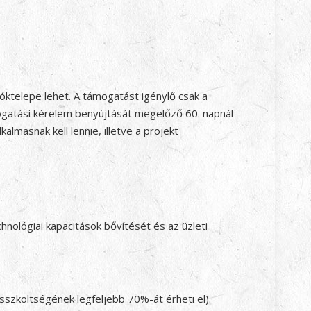
óktelepe lehet. A támogatást igénylő csak a
mogatási kérelem benyújtását megelőző 60. napnál
lmasnak kell lennie, illetve a projekt
hnológiai kapacitások bővítését és az üzleti
sszköltségének legfeljebb 70%-át érheti el).