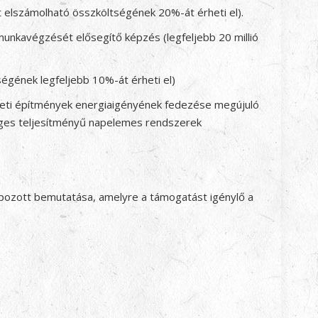
kt elszámolható összköltségének 20%-át érheti el).
munkavégzését elősegítő képzés (legfeljebb 20 millió
égének legfeljebb 10%-át érheti el)
zleti építmények energiaigényének fedezése megújuló
leges teljesítményű napelemes rendszerek
pozott bemutatása, amelyre a támogatást igénylő a