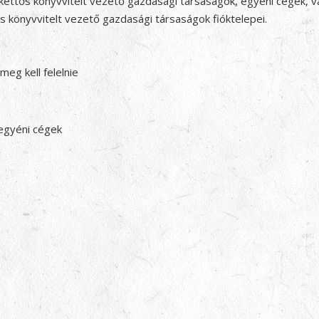
ettős könyvvitelt vezető gazdasági társaságok, egyéni cégek, v
s könyvvitelt vezető gazdasági társaságok fióktelepei.
eg kell felelnie
 egyéni cégek