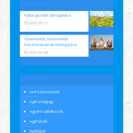
Latest posts
Fiatal gazdák támogatása
2025-05-21
Őstermelők, kistermelők
beruházásainak támogatása
2025-02-04
Categories
civil szervezetek
egészségügy
egyéni vállalkozók
egyházak
építőipar