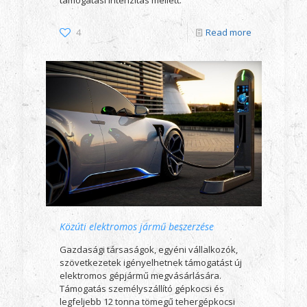
támogatási intenzitás mellett.
4
Read more
Közúti elektromos jármű beszerzése
Gazdasági társaságok, egyéni vállalkozók,
szövetkezetek igényelhetnek támogatást új
elektromos gépjármű megvásárlására.
Támogatás személyszállító gépkocsi és
legfeljebb 12 tonna tömegű tehergépkocsi