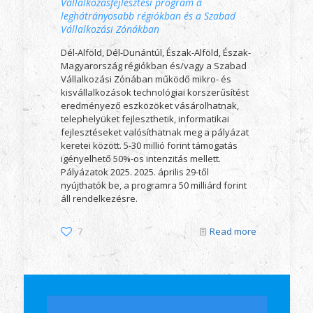
Vállalkozásfejlesztési program a
leghátrányosabb régiókban és a Szabad
Vállalkozási Zónákban
Dél-Alföld, Dél-Dunántúl, Észak-Alföld, Észak-
Magyarország régiókban és/vagy a Szabad
Vállalkozási Zónában működő mikro- és
kisvállalkozások technológiai korszerűsítést
eredményező eszközöket vásárolhatnak,
telephelyüket fejleszthetik, informatikai
fejlesztéseket valósíthatnak meg a pályázat
keretei között. 5-30 millió forint támogatás
igényelhető 50%-os intenzitás mellett.
Pályázatok 2025. 2025. április 29-től
nyújthatók be, a programra 50 milliárd forint
áll rendelkezésre.
7
Read more