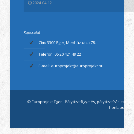
2024-04-12
Kapcsolat
Cím: 3300 Eger, Menház utca 78.
Telefon: 06 20 421 49 22
E-mail: europrojekt@europrojekt.hu
© Europrojekt Eger - Pályázatfigyelés, pályázatírás, tan
honlapot kész