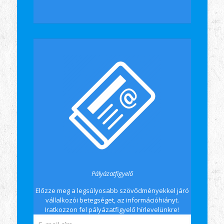
Pályázatfigyelő
Előzze meg a legsúlyosabb szövődményekkel járó
vállalkozói betegséget, az információhiányt.
Iratkozzon fel pályázatfigyelő hírlevelünkre!