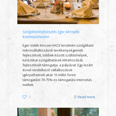
Szolgáltatásfejlesztés Eger környéki
kistelepüléseken
Eger Vidék Kincsei HACS területén szolgáltató
mikrovállalkozások tevékenységeinek
fejlesztését, többek között szálláshelyek,
turisztikai szolgáltatások létrehozását,
fejlesztését támogatja a pályázat. Egy lezárt
évvel rendelkező vállalkozások
igényelhetnek akár 15 millió forint
támogatást 70-75%-os támogatási intenzitás
mellett.
3
Read more