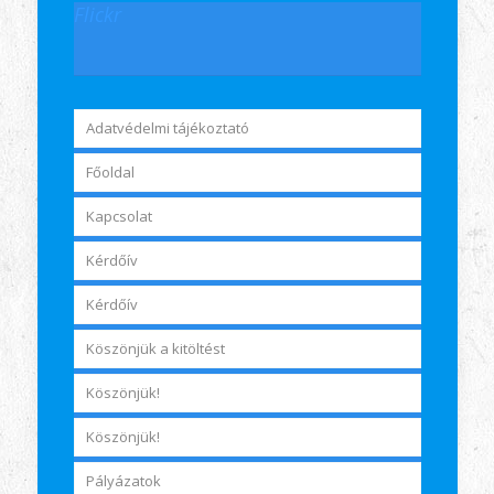
Flickr
Adatvédelmi tájékoztató
Főoldal
Kapcsolat
Kérdőív
Kérdőív
Köszönjük a kitöltést
Köszönjük!
Köszönjük!
Pályázatok