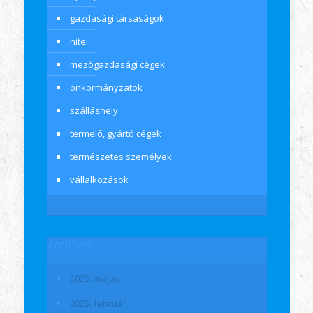
gazdasági társaságok
hitel
mezőgazdasági cégek
önkormányzatok
szálláshely
termelő, gyártó cégek
természetes személyek
vállalkozások
Archives
2025. május
2025. február