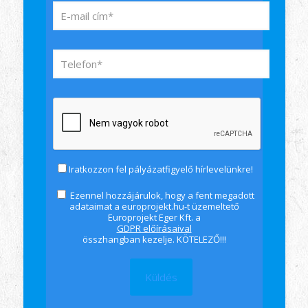
Iratkozzon fel pályázatfigyelő hírlevelünkre!
Ezennel hozzájárulok, hogy a fent megadott
adataimat a europrojekt.hu-t üzemeltető
Europrojekt Eger Kft. a
GDPR előírásaival
összhangban kezelje. KÖTELEZŐ!!!