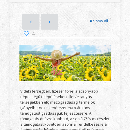
Show all
4
Vidéki térségben, tízezer főnél alacsonyabb
népességű településeken, illetve tanyás
térségekben élő mezőgazdasági termelők
igényelhetnek tizenötezer euro átalány
támogatást gazdaságuk fejlesztésére. A
támogatás öt évre kapható, az első 75%-os részlet
a támogatást követően azonnal rendelkezésre áll.
A támogatási kérelem november 6-tól nyújtható