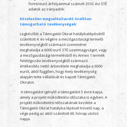
forint/euró árfolyammal számolt 2010. évi STÉ
adatok az irányadók.
Kötelezően megvalósítandó önállóan
támogatható tevékenységek:
Legkésőbb a Támogatói Okirat hatálybalépésétől
számított 4. év végére a mezőgazdasági termelő
tevékenységből származó üzemméret
meghaladja a 6000 euró STÉ üzemnagyságot, vagy
a mezőgazdasági termelésből és Annex 1 termék
feldolgozási tevékenységből származó
értékesítés nettó árbevétele meghaladja a 6000
eurót, attól függően, hogy mely tevékenység
alapján tette vállalását és kapott Támogatói
Okiratot.
A támogatást igénylő a támogatást 5 évre kapja,
amely a projekt működtetési időszaka is egyben. A
projekt működtetési időszakának kezdete a
Támogatói Okirat hatályba lépését követő nap, a
vége pedig az attól számított 60. hónap utolsó
napja.