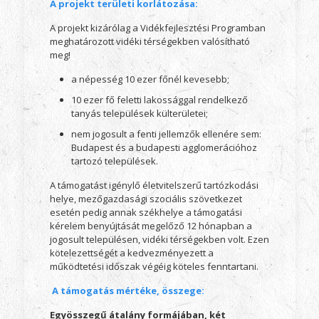
A projekt területi korlátozása:
A projekt kizárólag a Vidékfejlesztési Programban
meghatározott vidéki térségekben valósítható
meg!
a népesség 10 ezer főnél kevesebb;
10 ezer fő feletti lakossággal rendelkező
tanyás települések külterületei;
nem jogosult a fenti jellemzők ellenére sem:
Budapest és a budapesti agglomerációhoz
tartozó települések.
A támogatást igénylő életvitelszerű tartózkodási
helye, mezőgazdasági szociális szövetkezet
esetén pedig annak székhelye a támogatási
kérelem benyújtását megelőző 12 hónapban a
jogosult településen, vidéki térségekben volt. Ezen
kötelezettségét a kedvezményezett a
működtetési időszak végéig köteles fenntartani.
A támogatás mértéke, összege
:
Egyösszegű átalány formájában, két