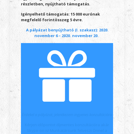
részletben, nyújtható támogatás.
Igényelhető támogatás: 15 000 eurónak
megfelelő forintösszeg 5 évre.
A pályázat benyújtható (I. szakasz): 2020.
november 6 – 2020. november 20.
Érdekel a pályázat, jelentkezem ingyenes konzultációra
Kérjen időpontot díjmentes konzultációra akár
Skype-on is! Munkatársunk felveszi Önnel a