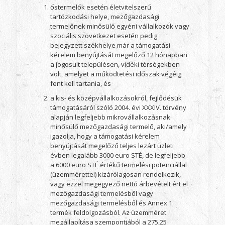
őstermelők esetén életvitelszerű
tartózkodási helye, mezőgazdasági
termelőnek minősülő egyéni vállalkozók vagy
szociális szövetkezet esetén pedig
bejegyzett székhelye már a támogatási
kérelem benyújtását megelőző 12 hónapban
a jogosult településen, vidéki térségekben
volt, amelyet a működtetési időszak végéig
fent kell tartania, és
a kis- és középvállalkozásokról, fejlődésük
támogatásáról szóló 2004. évi XXXIV. törvény
alapján legfeljebb mikrovállalkozásnak
minősülő mezőgazdasági termelő, aki/amely
igazolja, hogy a támogatási kérelem
benyújtását megelőző teljes lezárt üzleti
évben legalább 3000 euro STÉ, de legfeljebb
a 6000 euro STÉ értékű termelési potenciállal
(üzemmérettel) kizárólagosan rendelkezik,
vagy ezzel megegyező nettó árbevételt ért el
mezőgazdasági termelésből vagy
mezőgazdasági termelésből és Annex 1
termék feldolgozásból. Az üzemméret
megállapítása szempontjából a 275,25