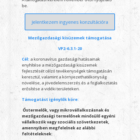
be.
Jelentkezem ingyenes konzultációra
Mezőgazdasági kisüzemek támogatása
VP2-6.3.1-20
Cél:
a koronavírus gazdasági hatásainak
enyhítése a mezőgazdasági kisüzemek
fejlesztését célzó tevékenységek támogatásán
keresztül, valamint a környezethatékonyság
növelése, a jövedelemszerzés és a foglalkoztatás
erősítése a vidéki területeken.
Támogatást igénylők köre:
Őstermelők, vagy mikrovállalkozásnak és
mezőgazdasági termelőnek minősülő egyéni
vállalkozók vagy szociális szövetkezetek,
amennyiben megfelelnek az alábbi
feltételeknek: