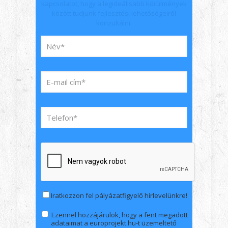
kapcsolatot, hogy a legideálisabb körülmények
között tudjunk fejlesztési lehetőségeiről
konzultálni.
Iratkozzon fel pályázatfigyelő hírlevelünkre!
Ezennel hozzájárulok, hogy a fent megadott
adataimat a europrojekt.hu-t üzemeltető