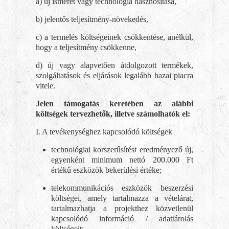
a) új ismeret vagy technológia hasznosítása,
b) jelentős teljesítmény-növekedés,
c) a termelés költségeinek csökkentése, anélkül,
hogy a teljesítmény csökkenne,
d) új vagy alapvetően átdolgozott termékek,
szolgáltatások és eljárások legalább hazai piacra
vitele.
Jelen támogatás keretében az alábbi
költségek tervezhetők, illetve számolhatók el:
I. A tevékenységhez kapcsolódó költségek
technológiai korszerűsítést eredményező új,
egyenként minimum nettó 200.000 Ft
értékű eszközök bekerülési értéke;
telekommunikációs eszközök beszerzési
költségei, amely tartalmazza a vételárat,
tartalmazhatja a projekthez közvetlenül
kapcsolódó információ / adattárolás
költségeit;