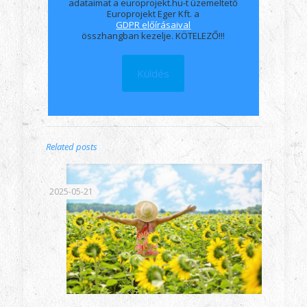
adataimat a europrojekt.hu-t üzemeltető
Europrojekt Eger Kft. a
GDPR előírásaival
összhangban kezelje. KÖTELEZŐ!!!
Related posts
2025-05-21