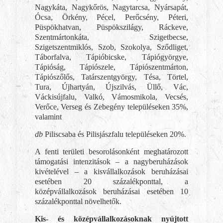
Nagykáta, Nagykőrös, Nagytarcsa, Nyársapát,
Ócsa, Örkény, Pécel, Perőcsény, Péteri,
Püspökhatvan, Püspökszilágy, Ráckeve,
Szentmártonkáta, Szigetbecse,
Szigetszentmiklós, Szob, Szokolya, Sződliget,
Táborfalva, Tápióbicske, Tápiógyörgye,
Tápióság, Tápiószele, Tápiószentmárton,
Tápiószőlős, Tatárszentgyörgy, Tésa, Törtel,
Tura, Újhartyán, Újszilvás, Üllő, Vác,
Váckisújfalu, Valkó, Vámosmikola, Vecsés,
Verőce, Verseg és Zebegény településeken 35%,
valamint
db
Piliscsaba és Pilisjászfalu településeken 20%.
A fenti területi besorolásonként meghatározott
támogatási intenzitások – a nagyberuházások
kivételével – a kisvállalkozások beruházásai
esetében 20 százalékponttal, a
középvállalkozások beruházásai esetében 10
százalékponttal növelhetők.
Kis- és középvállalkozásoknak nyújtott