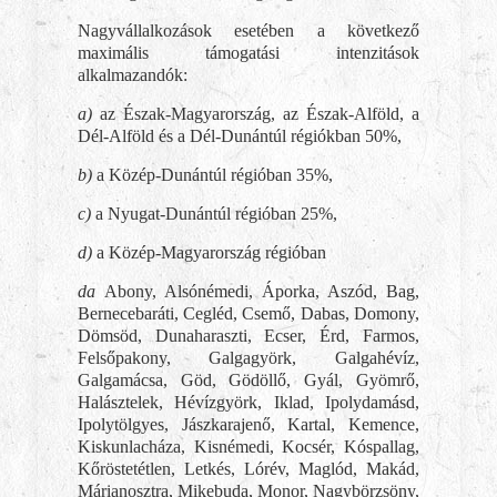
Nagyvállalkozások esetében a következő
maximális támogatási intenzitások
alkalmazandók:
a)
az Észak-Magyarország, az Észak-Alföld, a
Dél-Alföld és a Dél-Dunántúl régiókban 50%,
b)
a Közép-Dunántúl régióban 35%,
c)
a Nyugat-Dunántúl régióban 25%,
d)
a Közép-Magyarország régióban
da
Abony, Alsónémedi, Áporka, Aszód, Bag,
Bernecebaráti, Cegléd, Csemő, Dabas, Domony,
Dömsöd, Dunaharaszti, Ecser, Érd, Farmos,
Felsőpakony, Galgagyörk, Galgahévíz,
Galgamácsa, Göd, Gödöllő, Gyál, Gyömrő,
Halásztelek, Hévízgyörk, Iklad, Ipolydamásd,
Ipolytölgyes, Jászkarajenő, Kartal, Kemence,
Kiskunlacháza, Kisnémedi, Kocsér, Kóspallag,
Kőröstetétlen, Letkés, Lórév, Maglód, Makád,
Márianosztra, Mikebuda, Monor, Nagybörzsöny,