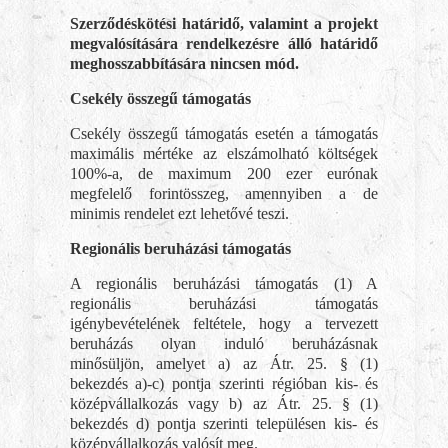
Szerződéskötési határidő, valamint a projekt
megvalósítására rendelkezésre álló határidő
meghosszabbítására nincsen mód.
Csekély összegű támogatás
Csekély összegű támogatás esetén a támogatás
maximális mértéke az elszámolható költségek
100%-a, de maximum 200 ezer eurónak
megfelelő forintösszeg, amennyiben a de
minimis rendelet ezt lehetővé teszi.
Regionális beruházási támogatás
A regionális beruházási támogatás (1) A
regionális beruházási támogatás
igénybevételének feltétele, hogy a tervezett
beruházás olyan induló beruházásnak
minősüljön, amelyet a) az Átr. 25. § (1)
bekezdés a)-c) pontja szerinti régióban kis- és
középvállalkozás vagy b) az Átr. 25. § (1)
bekezdés d) pontja szerinti településen kis- és
középvállalkozás valósít meg.