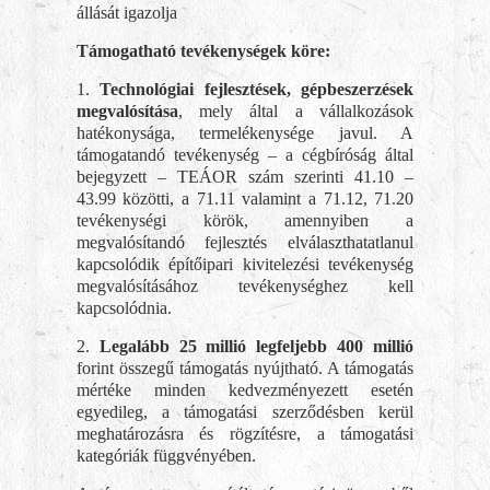
állását igazolja
Támogatható tevékenységek köre:
1.
Technológiai fejlesztések, gépbeszerzések
megvalósítása
, mely által a vállalkozások
hatékonysága, termelékenysége javul. A
támogatandó tevékenység – a cégbíróság által
bejegyzett – TEÁOR szám szerinti 41.10 –
43.99 közötti, a 71.11 valamint a 71.12, 71.20
tevékenységi körök, amennyiben a
megvalósítandó fejlesztés elválaszthatatlanul
kapcsolódik építőipari kivitelezési tevékenység
megvalósításához tevékenységhez kell
kapcsolódnia.
2.
Legalább 25 millió legfeljebb 400 millió
forint összegű támogatás nyújtható. A támogatás
mértéke minden kedvezményezett esetén
egyedileg, a támogatási szerződésben kerül
meghatározásra és rögzítésre, a támogatási
kategóriák függvényében.