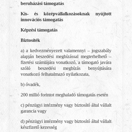
beruházási támogatás
Kis- és középvállalkozásoknak nyújtott
innovációs támogatás
Képzési támogatás
Biztosíték
a) a kedvezményezett valamennyi – jogszabály
alapján beszedési megbízással megterhelhető –
fizetési számlájára vonatkozó, a támogató javára
szóló beszedési megbízás benyújtására
vonatkozó felhatalmazó nyilatkozata,
b) óvadék,
200 millió forintot meghaladó támogatás esetén
c) pénzügyi intézmény vagy biztosító által vállalt
garancia vagy
d) pénzügyi intézmény vagy biztosító által vállalt
készfizető kezesség