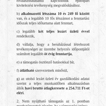
elválaszthatatlanul kapcsolódik építőipari
kivitelezési tevékenység megvalósításához.
b)
alkalmazotti létszáma 10 és 249 fő között
van, és a legalább 10 fős létszámot a fenntartási
időszak teljes időtartama alatt fenntart,
c) legalább
két teljes lezárt üzleti évvel
rendelkezik,
d) vállalja, hogy a beruházással létrehozott
tevékenységet az üzembe helyezés időpontjától
számított legalább
öt évig fenntartja
,
e) a támogatás ösztönző hatásokkal bír,
f)
átlátható
szervezetnek minősül,
g) az utolsó lezárt üzleti év gazdálkodási adatai
szerint a teljes munkaidőben alkalmazásban
állók
havi bruttó átlagkeresete a 254.711 Ft-ot
eléri
.
2. Nem nyújtható támogatás az 1. pontban
meghatározottak részére, ha a támogatási igény: