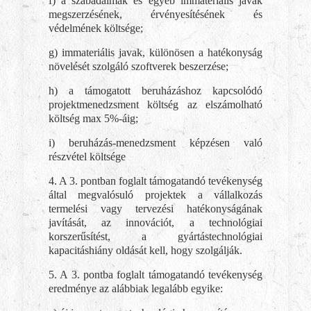
f) a szabadalmak és egyéb immateriális javak
megszerzésének, érvényesítésének és
védelmének költsége;
g) immateriális javak, különösen a hatékonyság
növelését szolgáló szoftverek beszerzése;
h) a támogatott beruházáshoz kapcsolódó
projektmenedzsment költség az elszámolható
költség max 5%-áig;
i) beruházás-menedzsment képzésen való
részvétel költsége
4. A 3. pontban foglalt támogatandó tevékenység
által megvalósuló projektek a vállalkozás
termelési vagy tervezési hatékonyságának
javítását, az innovációt, a technológiai
korszerűsítést, a gyártástechnológiai
kapacitáshiány oldását kell, hogy szolgálják.
5. A 3. pontba foglalt támogatandó tevékenység
eredménye az alábbiak legalább egyike: