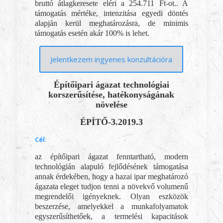
bruttó átlagkeresete eléri a 254.711 Ft-ot.. A
támogatás mértéke, intenzitása egyedi döntés
alapján kerül meghatározásra, de minimis
támogatás esetén akár 100% is lehet.
Jelentkezem ingyenes konzultációra
Építőipari ágazat technológiai
korszerűsítése, hatékonyságának
növelése
ÉPÍTŐ-3.2019.3
Cél:
az építőipari ágazat fenntartható, modern
technológián alapuló fejlődésének támogatása
annak érdekében, hogy a hazai ipar meghatározó
ágazata eleget tudjon tenni a növekvő volumenű
megrendelői igényeknek. Olyan eszközök
beszerzése, amelyekkel a munkafolyamatok
egyszerűsíthetőek, a termelési kapacitások