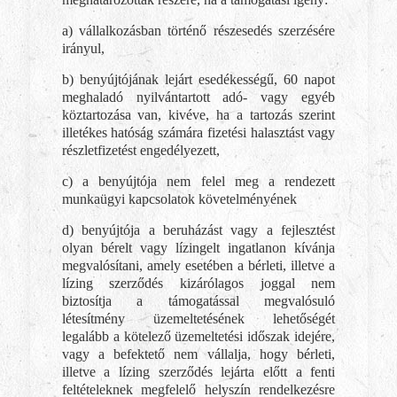
a) vállalkozásban történő részesedés szerzésére
irányul,
b) benyújtójának lejárt esedékességű, 60 napot
meghaladó nyilvántartott adó- vagy egyéb
köztartozása van, kivéve, ha a tartozás szerint
illetékes hatóság számára fizetési halasztást vagy
részletfizetést engedélyezett,
c) a benyújtója nem felel meg a rendezett
munkaügyi kapcsolatok követelményének
d) benyújtója a beruházást vagy a fejlesztést
olyan bérelt vagy lízingelt ingatlanon kívánja
megvalósítani, amely esetében a bérleti, illetve a
lízing szerződés kizárólagos joggal nem
biztosítja a támogatással megvalósuló
létesítmény üzemeltetésének lehetőségét
legalább a kötelező üzemeltetési időszak idejére,
vagy a befektető nem vállalja, hogy bérleti,
illetve a lízing szerződés lejárta előtt a fenti
feltételeknek megfelelő helyszín rendelkezésre