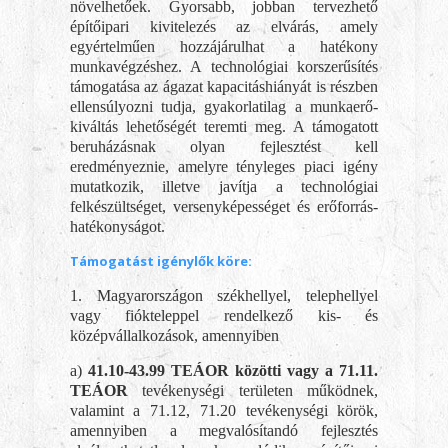
növelhetőek. Gyorsabb, jobban tervezhető
építőipari kivitelezés az elvárás, amely
egyértelműen hozzájárulhat a hatékony
munkavégzéshez. A technológiai korszerűsítés
támogatása az ágazat kapacitáshiányát is részben
ellensúlyozni tudja, gyakorlatilag a munkaerő-
kiváltás lehetőségét teremti meg. A támogatott
beruházásnak olyan fejlesztést kell
eredményeznie, amelyre tényleges piaci igény
mutatkozik, illetve javítja a technológiai
felkészültséget, versenyképességet és erőforrás-
hatékonyságot.
Támogatást igénylők köre:
1. Magyarországon székhellyel, telephellyel
vagy fiókteleppel rendelkező kis- és
középvállalkozások, amennyiben
a)
41.10-43.99 TEÁOR közötti vagy a 71.11.
TEÁOR
tevékenységi területen működnek,
valamint a 71.12, 71.20 tevékenységi körök,
amennyiben a megvalósítandó fejlesztés