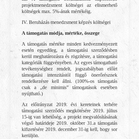
projektmenedzsment költségei az elismerhető
költségek max. 5%-ának mértékéig.
IV. Beruházás menedzsment képzés költségei
A támogatás módja, mértéke, összege
A támogatás mértéke minden kedvezményezett
esetén egyedileg, a támogatási szerződésben
kerül meghatározásra és rögzítésre, a támogatási
kategóriák függvényében. Az egyes támogatható
tevékenységhez rendelt, jogszabályban előírt
támogatási intenzitástól függő önerőrésznek
rendelkezésre kell állni. (100%-os támogatás
csak a „de minimis” támogatások esetében
nyújtható.)
Az előirányzat 2019. évi kereteinek terhére
támogatási szerződés megkötésére 2019. július
15-ig van lehetőség, a projekt megvalósításának
végső határideje 2019. október 31.a támogatás
kifizetésére 2019. december 31-ig kell, hogy sor
kerüljön.