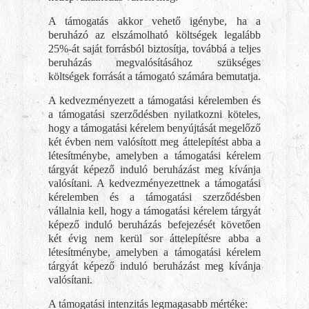
A támogatás akkor vehető igénybe, ha a
beruházó az elszámolható költségek legalább
25%-át saját forrásból biztosítja, továbbá a teljes
beruházás megvalósításához szükséges
költségek forrását a támogató számára bemutatja.
A kedvezményezett a támogatási kérelemben és
a támogatási szerződésben nyilatkozni köteles,
hogy a támogatási kérelem benyújtását megelőző
két évben nem valósított meg áttelepítést abba a
létesítménybe, amelyben a támogatási kérelem
tárgyát képező induló beruházást meg kívánja
valósítani. A kedvezményezettnek a támogatási
kérelemben és a támogatási szerződésben
vállalnia kell, hogy a támogatási kérelem tárgyát
képező induló beruházás befejezését követően
két évig nem kerül sor áttelepítésre abba a
létesítménybe, amelyben a támogatási kérelem
tárgyát képező induló beruházást meg kívánja
valósítani.
A támogatási intenzitás legmagasabb mértéke: