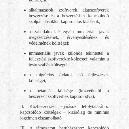
alkalmazások, szoftverek, alapszoftverek
beszerzése és a beszerzéshez kapcsolódó
szolgáltatásokkal kapcsolatos kiadások;
a szabadalmak és egyéb immateriális javak
megszerzésének, érvényesítésének és
védelmének költségei;
immateriális javak különös tekintettel a
fejlesztési szoftverekre költségei; valamint a
testreszabás költségei;
a migrációs (adatok is) fejlesztések
költségei;
a betanítás költsége (közvetlenül a
beszerzett szoftverhez kapcsolódva).
II. Közbeszerzési eljárások lefolytatásához
kapcsolódó költségek – kizárólag de minimis
jogcímen elszámolható
III. A támogatott beruházáshoz kapcsolódó