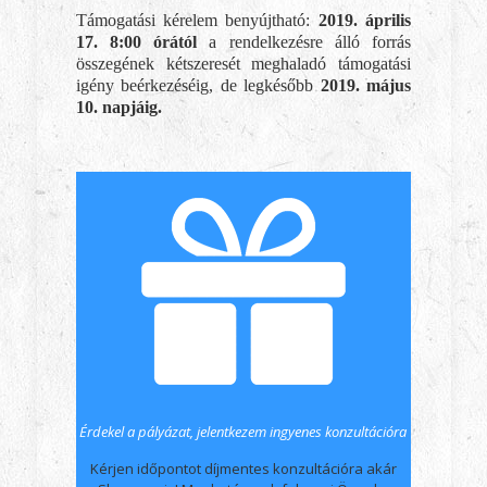
Támogatási kérelem benyújtható:
2019. április
17. 8:00 órától
a rendelkezésre álló forrás
összegének kétszeresét meghaladó támogatási
igény beérkezéséig, de legkésőbb
2019. május
10. napjáig.
Érdekel a pályázat, jelentkezem ingyenes konzultációra
Kérjen időpontot díjmentes konzultációra akár