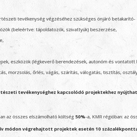
rtészeti tevékenység végzéséhez szükséges önjáró betakarító
özök (beleértve: tápoldatozók, szivattyúk) beszerzése,
e,
épek, eszközök (légkeverő berendezések, autonóm és vontatott
tás, morzsolás, őrlés, vágás, szárítás, válogatás, tisztítás, osz
ertészeti tevékenységhez kapcsolódó projektekhez nyújthat
an az összes elszámolható költség
50%
-a, KMR régióban: az ös
ív módon végrehajtott projektek esetén 10 százalékpontta