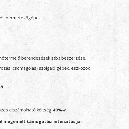
- és permetezőgépek,
 hőtermelő berendezések stb.) beszerzése,
tályozás, csomagolás) szolgáló gépek, eszközök
ó.
szes elszámolható költség
40%
-a.
l megemelt támogatási intenzitás jár.