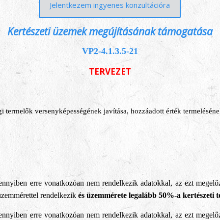
Jelentkezem ingyenes konzultációra
Kertészeti üzemek megújításának támogatása
VP2-4.1.3.5-21
TERVEZET
 termelők versenyképességének javítása, hozzáadott érték termelésének
nnyiben erre vonatkozóan nem rendelkezik adatokkal, az ezt megelőző 
 üzemmérettel rendelkezik
és üzemmérete legalább 50%-a kertészeti 
nnyiben erre vonatkozóan nem rendelkezik adatokkal, az ezt megelőző 