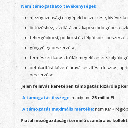
Nem támogatható tevékenységek:
mezőgazdasági erőgépek beszerzése, kivéve: ke
öntözéshez, vízellátáshoz kapcsolódó gépek eszk
tehergépkocsi, pótkocsi és félpótkocsi beszerzés
göngyöleg beszerzése,
természeti katasztrófák megelőzését szolgáló g
betakarítást követő áruvá készítést (fosztás, aprí
beszerzése.
Jelen felhívás keretében támogatás kizárólag k
A támogatás összege
:
maximum
25 millió
Ft
A támogatás maximális mértéke
:
nem KMR régiób
Fiatal mezőgazdasági termelő számára és kollekt