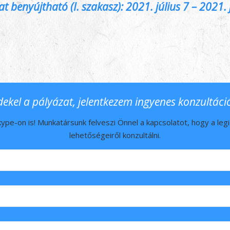
t benyújtható (I. szakasz): 2021. július 7 – 2021. 
dekel a pályázat, jelentkezem ingyenes konzultáci
ype-on is! Munkatársunk felveszi Önnel a kapcsolatot, hogy a leg
lehetőségeiről konzultálni.