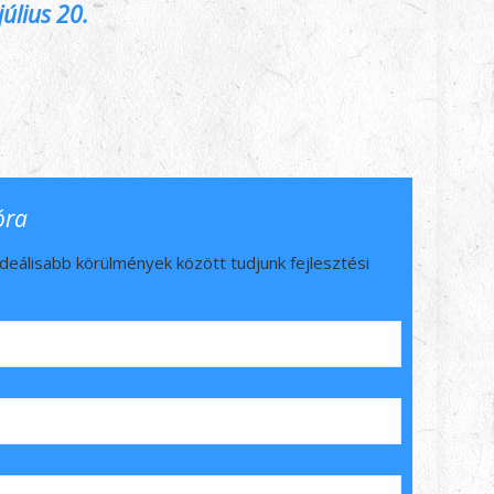
július 20.
óra
ideálisabb körülmények között tudjunk fejlesztési