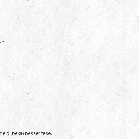
se:
emelő (béka) beszerzése.