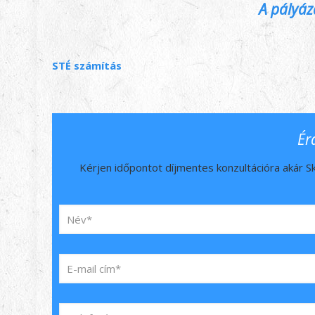
A pályáza
STÉ számítás
Ér
Kérjen időpontot díjmentes konzultációra akár Sk