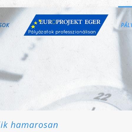
SOK
PÁL
ílik hamarosan