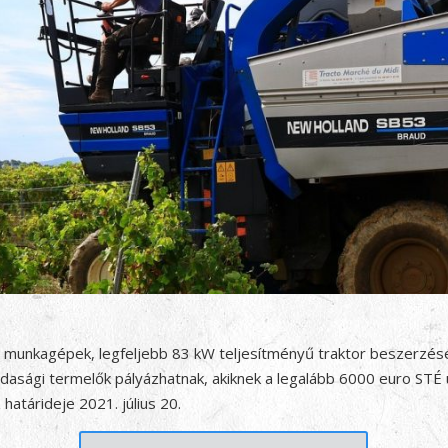
ó munkagépek, legfeljebb 83 kW teljesítményű traktor beszerzésér
dasági termelők pályázhatnak, akiknek a legalább 6000 euro STÉ
határideje 2021. július 20.