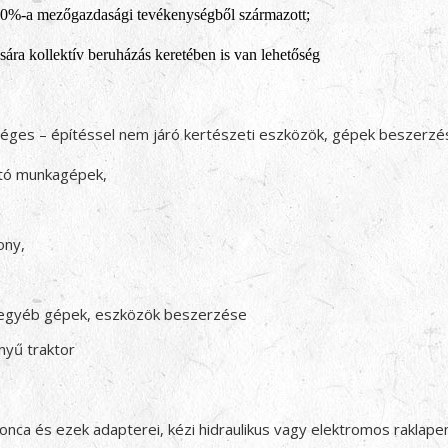
b 50%-a mezőgazdasági tevékenységből származott;
sára kollektív beruházás keretében is van lehetőség
éges – építéssel nem járó kertészeti eszközök, gépek beszerzé
ató munkagépek,
ony,
 egyéb gépek, eszközök beszerzése
nyű traktor
nca és ezek adapterei, kézi hidraulikus vagy elektromos raklap