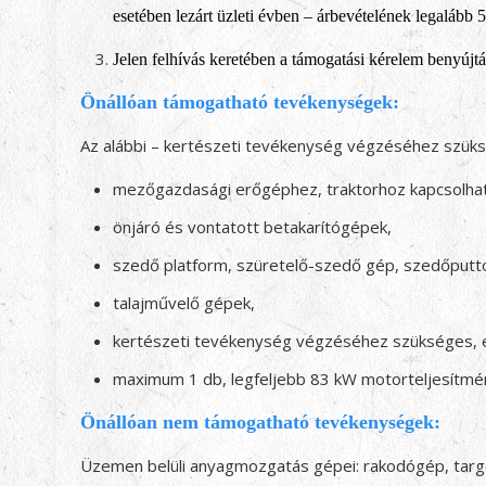
esetében lezárt üzleti évben – árbevételének legaláb
Jelen felhívás keretében a támogatási kérelem benyújtá
Önállóan támogatható tevékenységek:
Az alábbi – kertészeti tevékenység végzéséhez szüks
mezőgazdasági erőgéphez, traktorhoz kapcsolh
önjáró és vontatott betakarítógépek,
szedő platform, szüretelő-szedő gép, szedőputt
talajművelő gépek,
kertészeti tevékenység végzéséhez szükséges,
maximum 1 db, legfeljebb 83 kW motorteljesítmé
Önállóan nem támogatható tevékenységek:
Üzemen belüli anyagmozgatás gépei: rakodógép, targo