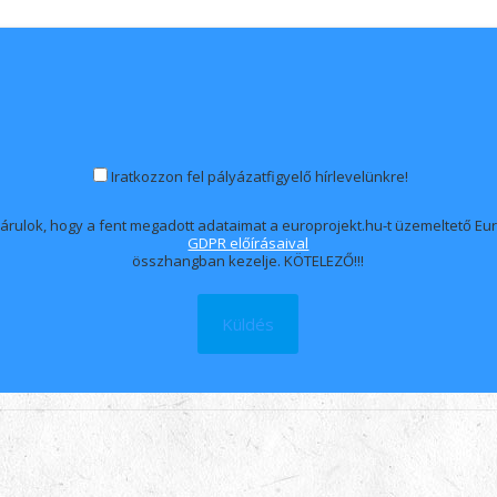
Iratkozzon fel pályázatfigyelő hírlevelünkre!
árulok, hogy a fent megadott adataimat a europrojekt.hu-t üzemeltető Euro
GDPR előírásaival
összhangban kezelje. KÖTELEZŐ!!!