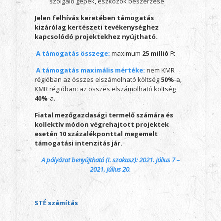
szolgáló gépek, eszközök beszerzése.
Jelen felhívás keretében támogatás
kizárólag kertészeti tevékenységhez
kapcsolódó projektekhez nyújtható.
A támogatás összege
:
maximum
25 millió
Ft
A támogatás maximális mértéke
:
nem KMR
régióban az összes elszámolható költség
50%
-a,
KMR régióban: az összes elszámolható költség
40%
-a.
Fiatal mezőgazdasági termelő számára és
kollektív módon végrehajtott projektek
esetén 10 százalékponttal megemelt
támogatási intenzitás jár.
A pályázat benyújtható (I. szakasz): 2021. július 7 –
2021. július 20.
STÉ számítás