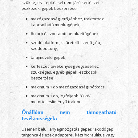
szükséges – építéssel nem járó kertészeti
eszközök, gépek beszerzése:
mezőgazdasági erőgéphez, traktorhoz
kapcsolható munkagépek,
önjáró és vontatott betakarítógépek,
szedő platform, szüretelő-szedő gép,
szedőputtony,
talajművelő gépek,
kertészeti tevékenység végzéséhez
szükséges, egyéb gépek, eszközök
beszerzése
maximum 1 db mezőgazdasági pótkocsi
maximum 1 db, legfeljebb 83 kW
motorteljesítményű traktor
Önállóan nem támogatható
tevékenységek:
Üzemen belüli anyagmozgatás gépei: rakodógép,
targonca és ezek adapterei, kézi hidraulikus vagy