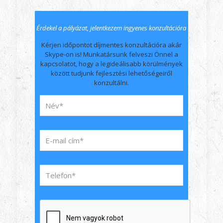
Érdekel a pályázat, jelentkezem ingyenes konzultációra
Kérjen időpontot díjmentes konzultációra akár
Skype-on is! Munkatársunk felveszi Önnel a
kapcsolatot, hogy a legideálisabb körülmények
között tudjunk fejlesztési lehetőségeiről
konzultálni.