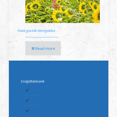
Fiatal gazdák támogatása
Read more
Szolgáltatásaink
Pályázatfigyelés
Pályázati tanácsadás
Pályázatírás