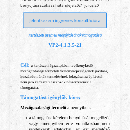
benyújtási szakasz határideje 2021. július 20.
Jelentkezem ingyenes konzultációra
Kertészeti üzemek megújításának támogatása
VP2-4.1.3.5-21
Cél:
a kertészeti ágazatokban tevékenykedő
mezőgazdasági termelők versenyképességének javítása,
hozzáadott érték termelésének fokozása, az építéssel
nem járó kertészeti eszközök beszerzésének a
támogatása.
Támogatást igénylők köre:
Mezőgazdasági termelő
amennyiben:
a támogatási kérelem benyújtását megelőző,
vagy amennyiben erre vonatkozóan nem
rendelkezik adatokkal, az ezt megelőző