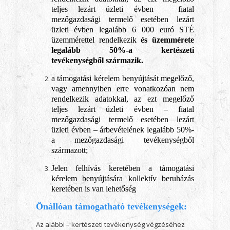
teljes lezárt üzleti évben – fiatal
mezőgazdasági termelő esetében lezárt
üzleti évben legalább 6 000 euró STÉ
üzemmérettel rendelkezik
és üzemmérete
legalább 50%-a kertészeti
tevékenységből származik.
a támogatási kérelem benyújtását megelőző,
vagy amennyiben erre vonatkozóan nem
rendelkezik adatokkal, az ezt megelőző
teljes lezárt üzleti évben – fiatal
mezőgazdasági termelő esetében lezárt
üzleti évben – árbevételének legalább 50%-
a mezőgazdasági tevékenységből
származott;
Jelen felhívás keretében a támogatási
kérelem benyújtására kollektív beruházás
keretében is van lehetőség
Önállóan támogatható tevékenységek:
Az alábbi – kertészeti tevékenység végzéséhez