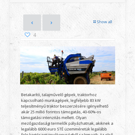
Show all
4
Betakarító, talajművelő gépek, traktorhoz
kapcsolható munkagépek, legfeljebb 83 kW
teljesítményű traktor beszerzésére igényelhető
akár 25 millió forintos támogatás, 40-60%-os
támogatási intenzitás mellett. Olyan
mezőgazdasági termelők pályázhatnak, akiknek a
legalább 6000 euro STÉ üzemméretük legalább
fele kertészeti tevékenységből származik. Az első