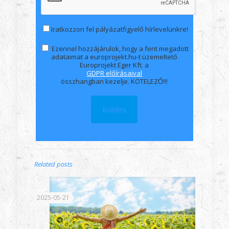
Iratkozzon fel pályázatfigyelő hírlevelünkre!
Ezennel hozzájárulok, hogy a fent megadott
adataimat a europrojekt.hu-t üzemeltető
Europrojekt Eger Kft. a
GDPR előírásaival
összhangban kezelje. KÖTELEZŐ!!!
Related posts
2025-05-21