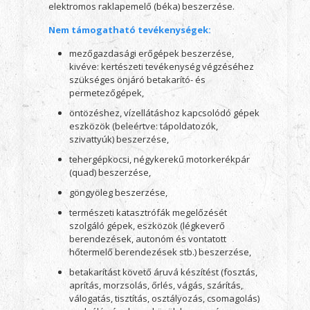
elektromos raklapemelő (béka) beszerzése.
Nem támogatható tevékenységek:
mezőgazdasági erőgépek beszerzése,
kivéve: kertészeti tevékenység végzéséhez
szükséges önjáró betakarító- és
permetezőgépek,
öntözéshez, vízellátáshoz kapcsolódó gépek
eszközök (beleértve: tápoldatozók,
szivattyúk) beszerzése,
tehergépkocsi, négykerekű motorkerékpár
(quad) beszerzése,
göngyöleg beszerzése,
természeti katasztrófák megelőzését
szolgáló gépek, eszközök (légkeverő
berendezések, autonóm és vontatott
hőtermelő berendezések stb.) beszerzése,
betakarítást követő áruvá készítést (fosztás,
aprítás, morzsolás, őrlés, vágás, szárítás,
válogatás, tisztítás, osztályozás, csomagolás)