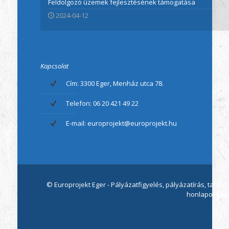
Feldolgozó üzemek fejlesztésének támogatása
2024-04-12
Kapcsolat
Cím: 3300 Eger, Menház utca 78.
Telefon: 06 20 421 49 22
E-mail: europrojekt@europrojekt.hu
© Europrojekt Eger - Pályázatfigyelés, pályázatírás, tan
honlapot kész