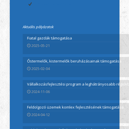
Projektmenedzsment
Aktuális pályázatok
Fiatal gazdák támogatása
2025-05-21
Őstermelők, kistermelők beruházásainak támogatása
2025-02-04
Vállalkozásfejlesztési program a leghátrányosabb régió
2024-11-06
Feldolgozó üzemek komlex fejlesztésének támogatása
2024-04-12